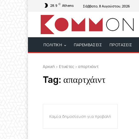
C
28.9
Athens
Σάββατο, 8 Αυγούστου, 2026
ΠΟΛΙΤΙΚΗ
ΠΑΡΕΜΒΑΣΕΙΣ
ΠΡΟΤΑΣΕΙΣ
Αρχική
Ετικέτες
απαρτχάιντ
Tag:
απαρτχάιντ
Καμία δημοσίευση για προβολή