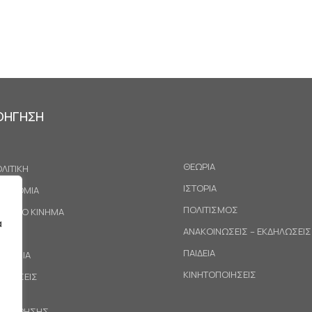
ΟΗΓΗΣΗ
ΘΕΩΡΙΑ
ΛΙΤΙΚΗ
ΙΣΤΟΡΙΑ
ΚΟΝΟΜΙΑ
ΠΟΛΙΤΙΣΜΟΣ
ΓΑΤΙΚΟ ΚΙΝΗΜΑ
α
ΑΝΑΚΟΙΝΩΣΕΙΣ – ΕΚΔΗΛΩΣΕΙΣ
ΕΘΝΗ
ΠΑΙΔΕΙΑ
ΙΝΩΝΙΑ
ΚΙΝΗΤΟΠΟΙΗΣΕΙΣ
ΟΤΑΣΕΙΣ
ΟΙ ΧΡΗΣΗΣ