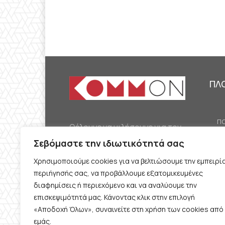
ΠΛ
ΠΟ
Θέλουμε να μιλήσουμε για τον
ΟΙ
κομμουνισμό της εποχής μας,
Σεβόμαστε την ιδιωτικότητά σας
ΕΡ
την αναγκαία αλλά όχι
Χρησιμοποιούμε cookies για να βελτιώσουμε την εμπειρί
ΔΙ
δεδομένη προοπτική.
περιήγησής σας, να προβάλλουμε εξατομικευμένες
Θέλουμε να μιλήσουμε
ΚΟ
διαφημίσεις ή περιεχόμενο και να αναλύουμε την
ταυτόχρονα για την
επισκεψιμότητά μας. Κάνοντας κλικ στην επιλογή
ΠΡ
«Αποδοχή Όλων», συναινείτε στη χρήση των cookies από
καθημερινή επιβίωση και τον
εμάς.
ΟΡ