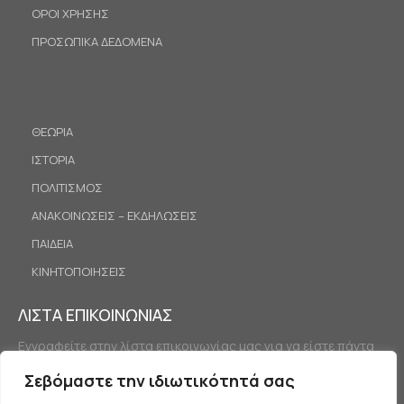
ΟΡΟΙ ΧΡΗΣΗΣ
ΠΡΟΣΩΠΙΚΑ ΔΕΔΟΜΕΝΑ
ΘΕΩΡΙΑ
ΙΣΤΟΡΙΑ
ΠΟΛΙΤΙΣΜΟΣ
ΑΝΑΚΟΙΝΩΣΕΙΣ – ΕΚΔΗΛΩΣΕΙΣ
ΠΑΙΔΕΙΑ
ΚΙΝΗΤΟΠΟΙΗΣΕΙΣ
ΛΙΣΤΑ ΕΠΙΚΟΙΝΩΝΙΑΣ
Εγγραφείτε στην λίστα επικοινωνίας μας για να είστε πάντα
ενημερωμένοι.
Σεβόμαστε την ιδιωτικότητά σας