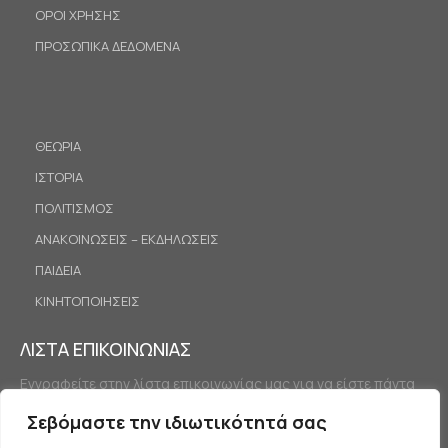
ΟΡΟΙ ΧΡΗΣΗΣ
ΠΡΟΣΩΠΙΚΑ ΔΕΔΟΜΕΝΑ
ΘΕΩΡΙΑ
ΙΣΤΟΡΙΑ
ΠΟΛΙΤΙΣΜΟΣ
ΑΝΑΚΟΙΝΩΣΕΙΣ – ΕΚΔΗΛΩΣΕΙΣ
ΠΑΙΔΕΙΑ
ΚΙΝΗΤΟΠΟΙΗΣΕΙΣ
ΛΙΣΤΑ ΕΠΙΚΟΙΝΩΝΙΑΣ
Εγγραφείτε στην λίστα επικοινωνίας μας για να είστε πάντα
ενημερωμένοι.
Σεβόμαστε την ιδιωτικότητά σας