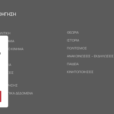
ΟΗΓΗΣΗ
ΘΕΩΡΙΑ
ΛΙΤΙΚΗ
ΙΣΤΟΡΙΑ
ΚΟΝΟΜΙΑ
ΠΟΛΙΤΙΣΜΟΣ
ΓΑΤΙΚΟ ΚΙΝΗΜΑ
α
ΑΝΑΚΟΙΝΩΣΕΙΣ – ΕΚΔΗΛΩΣΕΙΣ
ΕΘΝΗ
ΠΑΙΔΕΙΑ
ΙΝΩΝΙΑ
ΚΙΝΗΤΟΠΟΙΗΣΕΙΣ
ΟΤΑΣΕΙΣ
ΟΙ ΧΡΗΣΗΣ
ΡΟΣΩΠΙΚΑ ΔΕΔΟΜΕΝΑ