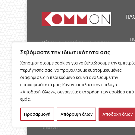
ΠΛ
ΠΟ
Θέλουμε να μιλήσουμε για τον
ΟΙ
κομμουνισμό της εποχής μας,
Σεβόμαστε την ιδιωτικότητά σας
ΕΡ
την αναγκαία αλλά όχι
Χρησιμοποιούμε cookies για να βελτιώσουμε την εμπειρί
ΔΙ
δεδομένη προοπτική.
περιήγησής σας, να προβάλλουμε εξατομικευμένες
Θέλουμε να μιλήσουμε
ΚΟ
διαφημίσεις ή περιεχόμενο και να αναλύουμε την
ταυτόχρονα για την
επισκεψιμότητά μας. Κάνοντας κλικ στην επιλογή
ΠΡ
«Αποδοχή Όλων», συναινείτε στη χρήση των cookies από
καθημερινή επιβίωση και τον
εμάς.
ΟΡ
αγώνα γι’ αυτήν.
Π
Προσαρμογή
Απόρριψη όλων
Αποδοχή όλων
© 2017 kommon.gr. All Rights
Reserved.