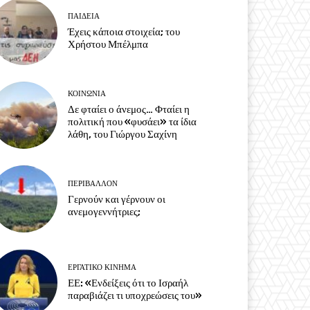
ΠΑΙΔΕΙΑ
Έχεις κάποια στοιχεία; του
Χρήστου Μπέλμπα
ΚΟΙΝΩΝΙΑ
Δε φταίει ο άνεμος… Φταίει η
πολιτική που «φυσάει» τα ίδια
λάθη, του Γιώργου Σαχίνη
ΠΕΡΙΒΆΛΛΟΝ
Γερνούν και γέρνουν οι
ανεμογεννήτριες;
ΕΡΓΑΤΙΚΟ ΚΙΝΗΜΑ
ΕΕ: «Ενδείξεις ότι το Ισραήλ
παραβιάζει τι υποχρεώσεις του»