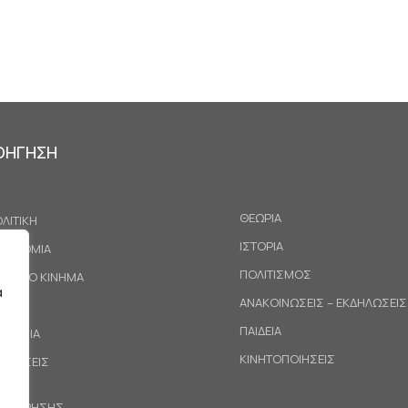
ΟΗΓΗΣΗ
ΘΕΩΡΙΑ
ΛΙΤΙΚΗ
ΙΣΤΟΡΙΑ
ΚΟΝΟΜΙΑ
ΠΟΛΙΤΙΣΜΟΣ
ΓΑΤΙΚΟ ΚΙΝΗΜΑ
α
ΑΝΑΚΟΙΝΩΣΕΙΣ – ΕΚΔΗΛΩΣΕΙΣ
ΕΘΝΗ
ΠΑΙΔΕΙΑ
ΙΝΩΝΙΑ
ΚΙΝΗΤΟΠΟΙΗΣΕΙΣ
ΟΤΑΣΕΙΣ
ΟΙ ΧΡΗΣΗΣ