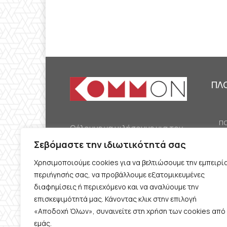
ΠΛ
ΠΟ
Θέλουμε να μιλήσουμε για τον
ΟΙ
κομμουνισμό της εποχής μας,
Σεβόμαστε την ιδιωτικότητά σας
ΕΡ
την αναγκαία αλλά όχι
Χρησιμοποιούμε cookies για να βελτιώσουμε την εμπειρί
ΔΙ
δεδομένη προοπτική.
περιήγησής σας, να προβάλλουμε εξατομικευμένες
Θέλουμε να μιλήσουμε
ΚΟ
διαφημίσεις ή περιεχόμενο και να αναλύουμε την
ταυτόχρονα για την
επισκεψιμότητά μας. Κάνοντας κλικ στην επιλογή
ΠΡ
«Αποδοχή Όλων», συναινείτε στη χρήση των cookies από
καθημερινή επιβίωση και τον
εμάς.
ΟΡ