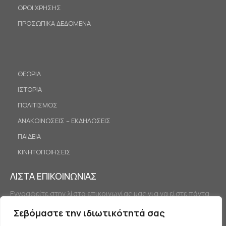
ΟΡΟΙ ΧΡΗΣΗΣ
ΠΡΟΣΩΠΙΚΑ ΔΕΔΟΜΕΝΑ
ΘΕΩΡΙΑ
ΙΣΤΟΡΙΑ
ΠΟΛΙΤΙΣΜΟΣ
ΑΝΑΚΟΙΝΩΣΕΙΣ – ΕΚΔΗΛΩΣΕΙΣ
ΠΑΙΔΕΙΑ
ΚΙΝΗΤΟΠΟΙΗΣΕΙΣ
ΛΙΣΤΑ ΕΠΙΚΟΙΝΩΝΙΑΣ
Εγγραφείτε στην λίστα επικοινωνίας μας για να είστε πάντα
ενημερωμένοι.
Σεβόμαστε την ιδιωτικότητά σας