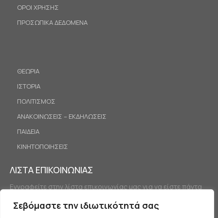
ΟΡΟΙ ΧΡΗΣΗΣ
ΠΡΟΣΩΠΙΚΑ ΔΕΔΟΜΕΝΑ
ΘΕΩΡΙΑ
ΙΣΤΟΡΙΑ
ΠΟΛΙΤΙΣΜΟΣ
ΑΝΑΚΟΙΝΩΣΕΙΣ – ΕΚΔΗΛΩΣΕΙΣ
ΠΑΙΔΕΙΑ
ΚΙΝΗΤΟΠΟΙΗΣΕΙΣ
ΛΙΣΤΑ ΕΠΙΚΟΙΝΩΝΙΑΣ
Εγγραφείτε στην λίστα επικοινωνίας μας για να είστε πάντα
ενημερωμένοι.
Σεβόμαστε την ιδιωτικότητά σας