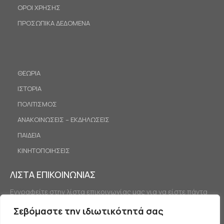
ΟΡΟΙ ΧΡΗΣΗΣ
ΠΡΟΣΩΠΙΚΑ ΔΕΔΟΜΕΝΑ
ΘΕΩΡΙΑ
ΙΣΤΟΡΙΑ
ΠΟΛΙΤΙΣΜΟΣ
ΑΝΑΚΟΙΝΩΣΕΙΣ – ΕΚΔΗΛΩΣΕΙΣ
ΠΑΙΔΕΙΑ
ΚΙΝΗΤΟΠΟΙΗΣΕΙΣ
ΛΙΣΤΑ ΕΠΙΚΟΙΝΩΝΙΑΣ
Εγγραφείτε στην λίστα επικοινωνίας μας για να είστε πάντα
ενημερωμένοι.
Σεβόμαστε την ιδιωτικότητά σας