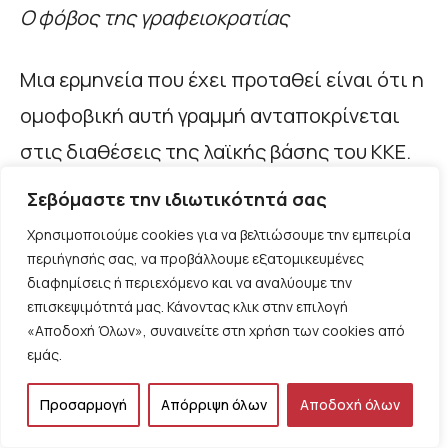
Ο φόβος της γραφειοκρατίας
Μια ερμηνεία που έχει προταθεί είναι ότι η
ομοφοβική αυτή γραμμή ανταποκρίνεται
στις διαθέσεις της λαϊκής βάσης του ΚΚΕ.
Ή ότι το ΚΚΕ την αξιοποιεί ως δόλωμα για
Σεβόμαστε την ιδιωτικότητά σας
να ψαρέψει στα θολά νερά της διάχυτης
Χρησιμοποιούμε cookies για να βελτιώσουμε την εμπειρία
ομοφοβίας της ελληνικής κοινωνίας. Δεν
περιήγησής σας, να προβάλλουμε εξατομικευμένες
διαφημίσεις ή περιεχόμενο και να αναλύουμε την
συμφωνώ. Φαντάζομαι ότι πράγματι
επισκεψιμότητά μας. Κάνοντας κλικ στην επιλογή
μπορεί να βολεύει σε ορισμένες
«Αποδοχή Όλων», συναινείτε στη χρήση των cookies από
εμάς.
περιπτώσεις, αλλά σε άλλες τόσες
δυσκολεύει την προσέγγιση του κόμματος
Προσαρμογή
Απόρριψη όλων
Αποδοχή όλων
με στρώματα της νεολαίας. Άλλωστε, το