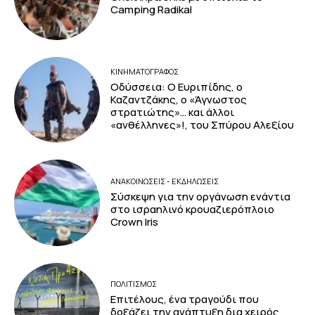
Camping Radikal
ΚΙΝΗΜΑΤΟΓΡΆΦΟΣ
Οδύσσεια: Ο Ευριπίδης, ο
Καζαντζάκης, ο «Άγνωστος
στρατιώτης»… και άλλοι
«ανθέλληνες»!, του Σπύρου Αλεξίου
ΑΝΑΚΟΙΝΩΣΕΙΣ - ΕΚΔΗΛΩΣΕΙΣ
Σύσκεψη για την οργάνωση ενάντια
στο ισραηλινό κρουαζιερόπλοιο
Crown Iris
ΠΟΛΙΤΙΣΜΟΣ
Επιτέλους, ένα τραγούδι που
δοξάζει την ανάπτυξη δια χειρός