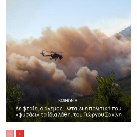
ΚΟΙΝΩΝΙΑ
Δε φταίει ο άνεμος… Φταίει η πολιτική που
«φυσάει» τα ίδια λάθη, του Γιώργου Σαχίνη