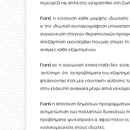
περιορίζεται απλά στο να κρατηθεί στη ζωή
Γιατί
η ενίσχυση κάθε μορφής ιδιωτικής 
α την ιδιωτική συνταγογράφηση υποκαταστάτ
συγχώνευση στεγνών θεραπευτικών προγρα
απεξάρτηση «κονσέρβα» που μας στερεί τη
ανάγκες κάθε εξαρτημένου.
Γιατί
αν η κοινωνική επανένταξη δεν είναι
αντίληψη ότι τα προβλήματα του εξαρτημέν
φτιάχνοντας έτσι μια «συνταγή» αύξησης 
στην ελάχιστη αναγκαία μέχρι απλά να κόψει
Γιατί
η απόσχιση δημόσιων προγραμμάτων α
αντιμετώπιση των πολλαπλών δυσκολιών πο
προβλήματα, ψυχιατρικά κ.α, αφού πλέον οι
νοσοκομεία είτε στους ιδιώτες.