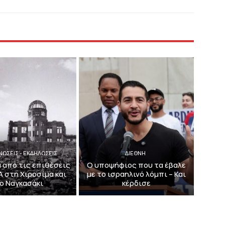
ΝΩΣΕΙΣ - ΕΚΔΗΛΩΣΕΙΣ
ΔΙΕΘΝΗ
α από τις επιθέσεις
Ο υποψήφιος που τα έβαλε
 στη Χιροσίμα και
με το ισραηλινό λόμπι – Και
ο Ναγκασάκι
κέρδισε