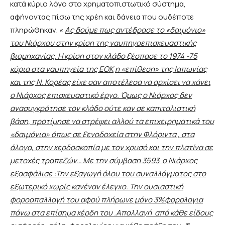
κατά κύριο λόγο στο χρηματοπιστωτικό σύστημα,
αφήνοντας πίσω της χρέη και δάνεια που ουδέποτε
πληρώθηκαν. «
Ας δούμε πως αντέδρασε το «δαιμόνιο»
του Νιάρχου στην κρίση της ναυπηγοεπισκευαστικής
βιομηχανίας. Η κρίση στον κλάδο ξέσπασε το 1974 -75
κύρια στα ναυπηγεία της ΕΟΚ
η «επίθεση» της Ιαπωνίας
και της Ν. Κορέας είχε σαν αποτέλεσα να αρχίσει να χάνει
ο Νιάρχος επισκευαστικό έργο. Όμως ο Νιάρχος δεν
ανασυγκρότησε τον κλάδο ούτε καν σε καπιταλιστική
βάση, προτίμησε να στρέψει αλλού τα επιχειρηματικά του
«δαιμόνια» όπως σε ξενοδοχεία στην Φλόριντα , στα
άλογα, στην κερδοσκοπία με τον χρυσό και την πλατίνα σε
μετοχές τραπεζών… Με την σύμβαση 3593 ο Νιάρχος
εξασφάλισε :Την εξαγωγή όλου του συναλλάγματος στο
εξωτερικό χωρίς κανέναν έλεγχο. Την ουσιαστική
φοροαπαλλαγή του αφού πλήρωνε μόνο 3%φορολογια
πάνω στα επίσημα κέρδη του .Απαλλαγή από κάθε είδους