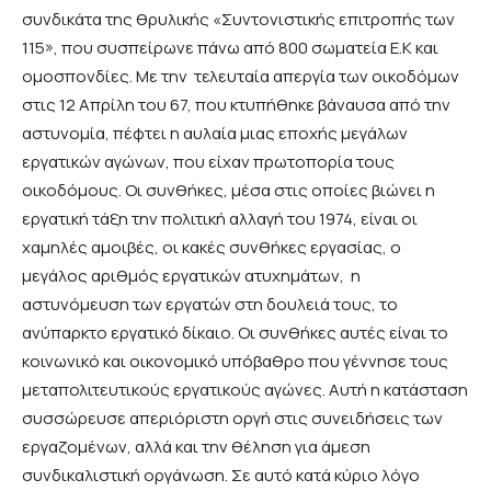
συνδικάτα της θρυλικής «Συντονιστικής επιτροπής των
115», που συσπείρωνε πάνω από 800 σωματεία Ε.Κ και
ομοσπονδίες. Με την τελευταία απεργία των οικοδόμων
στις 12 Απρίλη του 67, που κτυπήθηκε βάναυσα από την
αστυνομία, πέφτει η αυλαία μιας εποχής μεγάλων
εργατικών αγώνων, που είχαν πρωτοπορία τους
οικοδόμους. Οι συνθήκες, μέσα στις οποίες βιώνει η
εργατική τάξη την πολιτική αλλαγή του 1974, είναι οι
χαμηλές αμοιβές, οι κακές συνθήκες εργασίας, ο
μεγάλος αριθμός εργατικών ατυχημάτων, η
αστυνόμευση των εργατών στη δουλειά τους, το
ανύπαρκτο εργατικό δίκαιο. Οι συνθήκες αυτές είναι το
κοινωνικό και οικονομικό υπόβαθρο που γέννησε τους
μεταπολιτευτικούς εργατικούς αγώνες. Αυτή η κατάσταση
συσσώρευσε απεριόριστη οργή στις συνειδήσεις των
εργαζομένων, αλλά και την θέληση για άμεση
συνδικαλιστική οργάνωση. Σε αυτό κατά κύριο λόγο