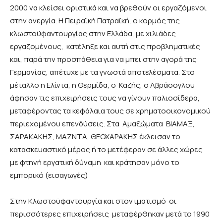
2000 να κλείσει οριστικά και να βρεθούν οι εργαζόμενοι
στην ανεργία. Η Πειραϊκή Πατραϊκή, ο κορμός της
κλωστοϋφαντουργίας στην Ελλάδα, με χιλιάδες
εργαζομένους, κατέληξε και αυτή στις προβληματικές
και, παρά την προσπάθεια για να μπει στην αγορά της
Γερμανίας, απέτυχε με τα γνωστά αποτελέσματα. Στο
μέταλλο η Ελίντα, η Θερμίδα, ο Καζής, ο Αβράσογλου
άφησαν τις επιχειρήσεις τους να γίνουν παλιοσίδερα,
μεταφέροντας τα κεφάλαια τους σε χρηματοοικονομικού
περιεχομένου επενδύσεις. Στα Αμαξώματα ΒΙΑΜΑΞ,
ΣΑΡΑΚΑΚΗΣ, ΜΑΖΝΤΑ, ΘΕΟΧΑΡΑΚΗΣ έκλεισαν το
κατασκευαστικό μέρος ή το μετέφεραν σε άλλες χώρες
με φτηνή εργατική δύναμη και κράτησαν μόνο το
εμπορικό (εισαγωγές)
Στην Κλωστοϋφαντουργία και στον ιματισμό οι
περισσότερες επιχειρήσεις μεταφέρθηκαν μετά το 1990