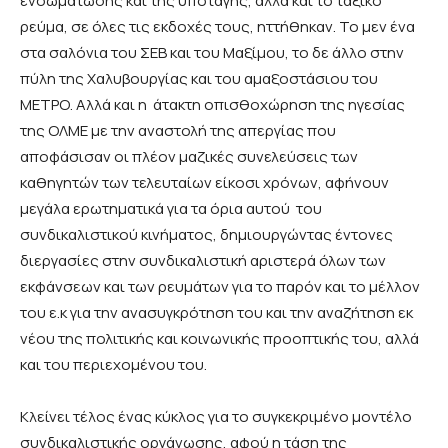
ενσωμάτωσης και της υποταγής, αλλά και το ταξικό
ρεύμα, σε όλες τις εκδοχές τους, ηττήθηκαν. Το μεν ένα
στα σαλόνια του ΣΕΒ και του Μαξίμου, το δε άλλο στην
πύλη της Χαλυβουργίας και του αμαξοστάσιου του
ΜΕΤΡΟ. Αλλά και η άτακτη οπισθοχώρηση της ηγεσίας
της ΟΛΜΕ με την αναστολή της απεργίας που
αποφάσισαν οι πλέον μαζικές συνελεύσεις των
καθηγητών των τελευταίων είκοσι χρόνων, αφήνουν
μεγάλα ερωτηματικά για τα όρια αυτού του
συνδικαλιστικού κινήματος, δημιουργώντας έντονες
διεργασίες στην συνδικαλιστική αριστερά όλων των
εκφάνσεων και των ρευμάτων για το παρόν και το μέλλον
του ε.κ για την ανασυγκρότηση του και την αναζήτηση εκ
νέου της πολιτικής και κοινωνικής προοπτικής του, αλλά
και του περιεχομένου του.
Κλείνει τέλος ένας κύκλος για το συγκεκριμένο μοντέλο
συνδικαλιστικής οργάνωσης, αφού η τάση της