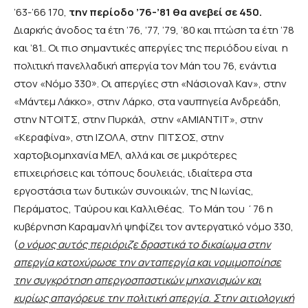
’63-’66 170,
την περίοδο ’76-’81 θα ανεβεί σε 450.
Διαρκής άνοδος τα έτη ’76, ’77, ’79, ’80 και πτώση τα έτη ’78
και ’81.. Οι πιο σημαντικές απεργίες της περιόδου είναι η
πολιτική πανελλαδική απεργία τον Μάη του 76, ενάντια
στον «Νόμο 330». Οι απεργίες στη «Νάσιοναλ Καν», στην
«Μάντεμ Λάκκο», στην Λάρκο, στα ναυπηγεία Ανδρεάδη,
στην ΝΤΟΙΤΣ, στην Πυρκάλ, στην «ΑΜΙΑΝΤΙΤ», στην
«Κεραφίνα», στη ΙΖΟΛΑ, στην ΠΙΤΣΟΣ, στην
χαρτοβιομηχανία ΜΕΛ, αλλά και σε μικρότερες
επιχειρήσεις και τόπους δουλειάς, ιδιαίτερα στα
εργοστάσια των δυτικών συνοικιών, της Ν Ιωνίας,
Περάματος, Ταύρου και Καλλιθέας. Το Μάη του ΄76 η
κυβέρνηση Καραμανλή ψηφίζει τον αντεργατικό νόμο 330,
(
ο νόμος αυτός περιόριζε δραστικά το δικαίωμα στην
απεργία κατοχύρωσε την ανταπεργία και νομιμοποίησε
την συγκρότηση απεργοσπαστικών μηχανισμών και
κυρίως απαγόρευε την πολιτική απεργία. Στην αιτιολογική