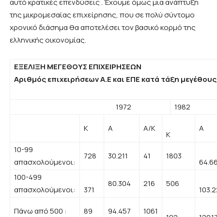
αυτό κρατικές επενδύσεις . Έχουμε όμως μια ανάπτυξη
της μικρομεσαίας επιχείρησης, που σε πολύ σύντομο
χρονικό διάσημα θα αποτελέσει τον βασικό κορμό της
ελληνικής οικονομίας.
ΕΞΕΛΙΞΗ ΜΕΓΕΘΟΥΣ ΕΠΙΧΕΙΡΗΣΕΩΝ
Αριθμός επιχειρήσεων Α.Ε και ΕΠΕ κατά τάξη μεγέθους
1972
1982
Κ
Α
Α/Κ
Α
Κ
10-99
728
30.211
41
1803
απασχολούμενοι:
64.6
100-499
80.304
216
506
απασχολούμενοι:
371
103.2
Πάνω από 500 :
89
94.457
1061