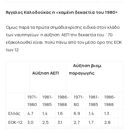
Άγγελος Καλοδούκας η «χαμένη δεκαετία του 1980»
Όμως παρά τα πρώτα σημάδια κρίσης ειδικά στον κλάδο
των ναυπηγείων η αύξηση ΑΕΠ την δεκαετία του ΄70
εξακολουθεί είναι πολύ πάνω από τον μέσο όρο της ΕΟΚ
των 12
Αύξηση βιομ.
Αύξηση ΑΕΠ
παραγωγής
1971-
1981-
1986-
1971-
1981-
1986-
1980
1985
1988
80
1985
1988
Ελλάς
4,7
1,4
1,6
6,9
1,4
1,3
ΕΟΚ-12
3,0
2,5
3,1
2,7
1,7
2,8