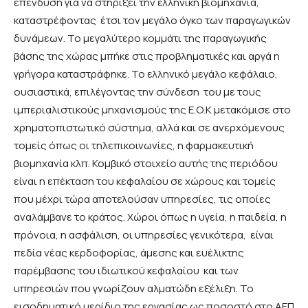
επένδυση για να στηρίξει την ελληνική βιομηχανία,
καταστρέφοντας έτσι τον μεγάλο όγκο των παραγωγικών
δυνάμεων. Το μεγαλύτερο κομμάτι της παραγωγικής
βάσης της χώρας μπήκε στις προβληματικές και αργά η
γρήγορα καταστράφηκε. Το ελληνικό μεγάλο κεφάλαιο,
ουσιαστικά, επιλέγοντας την σύνδεση του με τους
ιμπεριαλιστικούς μηχανισμούς της Ε.Ο.Κ μετακόμισε στο
χρηματοπιστωτικό σύστημα, αλλά και σε ανερχόμενους
τομείς όπως οι τηλεπικοινωνίες, η φαρμακευτική
βιομηχανία κλπ. Κομβικό στοιχείο αυτής της περιόδου
είναι η επέκταση του κεφαλαίου σε χώρους και τομείς
που μέχρι τώρα αποτελούσαν υπηρεσίες, τις οποίες
αναλάμβανε το κράτος. Χώροι όπως η υγεία, η παιδεία, η
πρόνοια, η ασφάλιση, οι υπηρεσίες γενικότερα, είναι
πεδία νέας κερδοφορίας, άμεσης και ευέλικτης
παρέμβασης του ιδιωτικού κεφαλαίου και των
υπηρεσιών που γνωρίζουν αλματώδη εξέλιξη. Το
εισοδηματικό μερίδιο της εργασίας ως ποσοστό στο ΑΕΠ