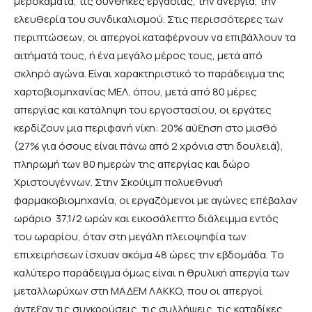
μεροκάματα, τις συνθήκες εργασίας, την ανεργία, την
ελευθερία του συνδικαλισμού. Στις περισσότερες των
περιπτώσεων, οι απεργοί καταφέρνουν να επιβάλλουν τα
αιτήματά τους, ή ένα μεγάλο μέρος τους, μετά από
σκληρό αγώνα. Είναι χαρακτηριστικό το παράδειγμα της
χαρτοβιομηχανίας ΜΕΛ, όπου, μετά από 80 μέρες
απεργίας και κατάληψη του εργοστασίου, οι εργάτες
κερδίζουν μια περιφανή νίκη: 20% αύξηση στο μισθό
(27% για όσους είναι πάνω από 2 χρόνια στη δουλειά),
πληρωμή των 80 ημερών της απεργίας και δώρο
Χριστουγέννων. Στην Σκούιμπ πολυεθνική
φαρμακοβιομηχανία, οι εργαζόμενοι με αγώνες επέβαλαν
ωράριο 37,1/2 ωρών και εικοσάλεπτο διάλειμμα εντός
του ωραρίου, όταν στη μεγάλη πλειοψηφία των
επιχειρήσεων ίσχυαν ακόμα 48 ώρες την εβδομάδα. Το
καλύτερο παράδειγμα όμως είναι η θρυλική απεργία των
μεταλλωρύχων στη ΜΑΔΕΜ ΛΑΚΚΟ, που οι απεργοί
άντεξαν τις συγκρούσεις, τις συλλήψεις, τις καταδίκες,