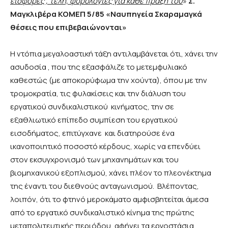
εισφορές , τέλη, φορολογίες για κάθε πράξη του
»
Σ.
Μαγκλιβέρα ΚΟΜΕΠ 5/85 «Ναυπηγεία Σκαραμαγκά
θέσεις που επιβεβαιώνονται»
Η ντόπια μεγαλοαστική τάξη αντιλαμβάνεται ότι, χάνει την
ασυδοσία , που της εξασφάλιζε το μετεμφυλιακό
καθεστώς (με αποκορύφωμα την χούντα), όπου με την
τρομοκρατία, τις φυλακίσεις και την διάλυση του
εργατικού συνδικαλιστικού κινήματος, την σε
εξαθλιωτικό επίπεδο συμπίεση του εργατικού
εισοδήματος, επιτύγχανε και διατηρούσε ένα
ικανοποιητικό ποσοστό κέρδους, χωρίς να επενδύει
στον εκσυγχρονισμό των μηχανημάτων και του
βιομηχανικού εξοπλισμού, χάνει πλέον το πλεονέκτημα
της έναντι του διεθνούς ανταγωνισμού. Βλέποντας,
λοιπόν, ότι το φτηνό μεροκάματο αμφισβητείται άμεσα
από το εργατικό συνδικαλιστικό κίνημα της πρώτης
μεταπολιτευτικής περιόδου, αφήνει τα εργοστάσια