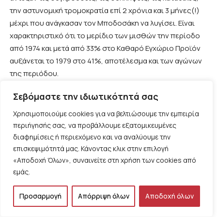
την αστυνομική τρομοκρατία επί 2 χρόνια και 3 μήνες(!)
μέχρι που ανάγκασαν τον Μποδοσάκη να λυγίσει. Είναι
χαρακτηριστικό ότι το μερίδιο των μισθών την περίοδο
από 1974 και μετά από 33% στο Καθαρό Εγχώριο Προϊόν
αυξάνεται το 1979 στο 41%, αποτέλεσμα και των αγώνων
της περιόδου.
Σεβόμαστε την ιδιωτικότητά σας
Ένα απόσπασμα από το μυθιστόρημα
του
Γιώργος
Αλεξάτου
αποδίδει πολύ χαρακτηριστικά το αγωνιστικό
Χρησιμοποιούμε cookies για να βελτιώσουμε την εμπειρία
κλίμα της εποχής
«
Ήταν συγκλονιστικές εκείνες οι
περιήγησής σας, να προβάλλουμε εξατομικευμένες
απεργίες, που κρατούσαν ακόμα και μήνα, κάποιες φορές
διαφημίσεις ή περιεχόμενο και να αναλύουμε την
και περισσότερο. Να βλέπεις κόσμο, που θα τον
επισκεψιμότητά μας. Κάνοντας κλικ στην επιλογή
«Αποδοχή Όλων», συναινείτε στη χρήση των cookies από
περίμενες μίζερο, παραιτημένο, να έχει αποδεχτεί τη
εμάς.
μοίρα του και όμως! Απεργούσαν για να αυξηθεί το
μεροκάματο, αλλά και γιατί απολύθηκαν κάποιοι
Προσαρμογή
Απόρριψη όλων
Αποδοχή όλων
συνάδελφοί τους! Απεργούσαν για να έχουν το δικαίωμα
να φτιάξουν το δικό τους σωματείο, αλλά και γιατί