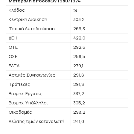
Μεταβολή αποδοχών 1980/1974
Κλάδος
%
Κεντρική Διοίκηση
303,2
Τοπική Αυτοδιοίκηση
269,3
ΔΕΗ
422,0
ΟΤΕ
292,6
ΟΣΕ
259,5
ΕΛΤΑ
279,1
Αστικές Συγκοινωνίες
291,8
Τράπεζες
291,8
Βιομηχ. Εργάτες
337,2
Βιομηχ. Υπάλληλοι
305,2
Οικοδομές
298,2
Δείκτης τιμών καταναλωτή
241,0