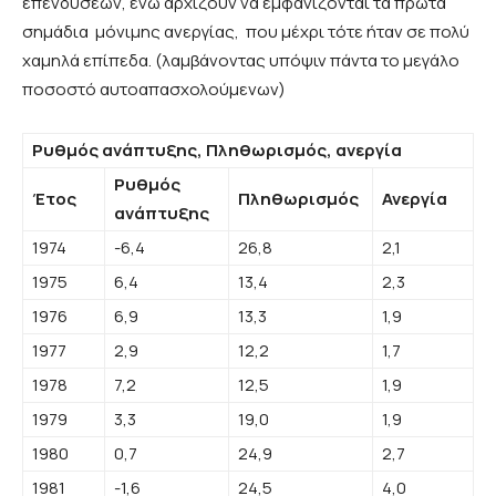
επενδύσεων, ενώ αρχίζουν να εμφανίζονται τα πρώτα
σημάδια μόνιμης ανεργίας, που μέχρι τότε ήταν σε πολύ
χαμηλά επίπεδα. (λαμβάνοντας υπόψιν πάντα το μεγάλο
ποσοστό αυτοαπασχολούμενων)
Ρυθμός ανάπτυξης, Πληθωρισμός, ανεργία
Ρυθμός
Έτος
Πληθωρισμός
Ανεργία
ανάπτυξης
1974
-6,4
26,8
2,1
1975
6,4
13,4
2,3
1976
6,9
13,3
1,9
1977
2,9
12,2
1,7
1978
7,2
12,5
1,9
1979
3,3
19,0
1,9
1980
0,7
24,9
2,7
1981
-1,6
24,5
4,0