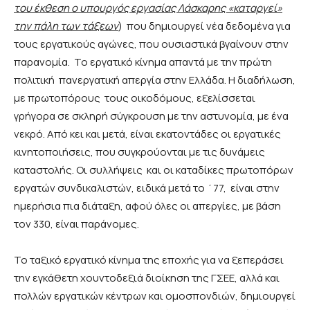
του έκθεση ο υπουργός εργασίας Λάσκαρης «καταργεί»
την πάλη των τάξεων
) που δημιουργεί νέα δεδομένα για
τους εργατικούς αγώνες, που ουσιαστικά βγαίνουν στην
παρανομία. Το εργατικό κίνημα απαντά με την πρώτη
πολιτική πανεργατική απεργία στην Ελλάδα. Η διαδήλωση,
με πρωτοπόρους τους οικοδόμους, εξελίσσεται
γρήγορα σε σκληρή σύγκρουση με την αστυνομία, με ένα
νεκρό. Από κει και μετά, είναι εκατοντάδες οι εργατικές
κινητοποιήσεις, που συγκρούονται με τις δυνάμεις
καταστολής. Οι συλλήψεις και οι καταδίκες πρωτοπόρων
εργατών συνδικαλιστών, ειδικά μετά το ΄77, είναι στην
ημερήσια πια διάταξη, αφού όλες οι απεργίες, με βάση
τον 330, είναι παράνομες.
Το ταξικό εργατικό κίνημα της εποχής για να ξεπεράσει
την εγκάθετη χουντοδεξιά διοίκηση της ΓΣΕΕ, αλλά και
πολλών εργατικών κέντρων και ομοσπονδιών, δημιουργεί