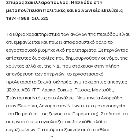
Σπύρος Σακελλαρόπουλος: Η Ελλάδα στη
μεταπολίτευση Πολιτικές και κοινωνικές εξελίξεις
1974-1988. Σελ.525
Το κύριο χαρακτηριστικό των αγώνων της περιόδου είναι
ότι εμφανίζεται και παίζει αποφασιστικό ρόλο το
εργοστασιακό βιομηχανικό προλεταριάτο. Ξεπερνώντας
απίστευτες δυσκολίες που δημιουργούσαν οι νόμοι της
χούντας αλλά και της Ν.Δ., που στόχευαν στην πλήρη
απαγόρευση των απεργιών, το εργοστασιακό
προλεταριάτο ξεκινά σκληρές, ανυποχώρητες απεργίες
(Ιζόλα, AEG, ΙΤΤ, Λάρκο, Εσκιμό, Πίτσος, Μαντούδι,
Στάνταρ και Ντόιτς στο Αιγάλεω, Ναυπηγεία Ανδρεάδη
στην Ελευσίνα, Λαναρά στην Ν. Ιωνία, στα μηχανουργεία
του Πειραιά και της ζώνης του Περάματος). Σταδιακά, το
απεργιακό κύμα αγκαλιάζει σχεδόν κάθε κλάδο
εργαζομένων. Τα αιτήματα ξεκινάν από τα άθλια