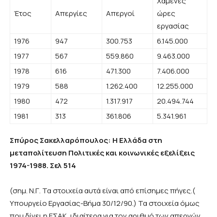
Χαμένες
Έτος
Απεργίες
Απεργοί
ώρες
εργασίας
1976
947
300.753
6.145.000
1977
567
559.860
9.463.000
1978
616
471.300
7.406.000
1979
588
1.262.400
12.255.000
1980
472
1.317.917
20.494.744
1981
313
361.806
5.341.961
Σπύρος Σακελλαρόπουλος: Η Ελλάδα στη
μεταπολίτευση Πολιτικές και κοινωνικές εξελίξεις
1974-1988. Σελ 514
(σημ. Ν.Γ. Τα στοιχεία αυτά είναι από επίσημες πήγες.(
Υπουργείο Εργασίας-Βήμα 30/12/90.) Τα στοιχεία όμως
που δίνει η ΕΣΑΚ, ιδιαίτερα για τον αριθμό των απεργών