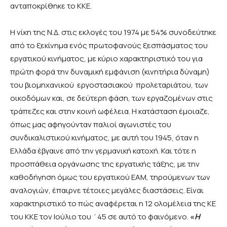
ανταποκρίθηκε το ΚΚΕ.
Η νίκη της Ν.Δ. στις εκλογές του 1974 με 54% συνοδεύτηκε
από το ξεκίνημα ενός πρωτοφανούς ξεσπάσματος του
εργατικού κινήματος, με κύριο χαρακτηριστικό του για
πρώτη φορά την δυναμική εμφάνιση (κινητήρια δύναμη)
του βιομηχανικού εργοστασιακού προλεταριάτου, των
οικοδόμων και, σε δεύτερη φάση, των εργαζομένων στις
τράπεζες και στην κοινή ωφέλεια. Η κατάσταση έμοιαζε,
όπως μας αφηγούνταν παλιοί αγωνιστές του
συνδικαλιστικού κινήματος, με αυτή του 1945, όταν η
Ελλάδα έβγαινε από την γερμανική κατοχή. Και τότε η
προσπάθεια οργάνωσης της εργατικής τάξης, με την
καθοδήγηση όμως του εργατικού ΕΑΜ, τηρούμενων των
αναλογιών, έπαιρνε τέτοιες μεγάλες διαστάσεις. Είναι
χαρακτηριστικό το πώς αναφέρεται η 12 ολομέλεια της ΚΕ
του ΚΚΕ τον Ιούλιο του ΄45 σε αυτό το φαινόμενο.
«
Η