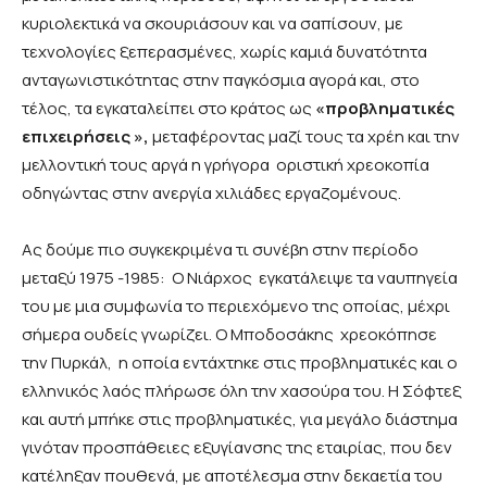
κυριολεκτικά να σκουριάσουν και να σαπίσουν, με
τεχνολογίες ξεπερασμένες, χωρίς καμιά δυνατότητα
ανταγωνιστικότητας στην παγκόσμια αγορά και, στο
τέλος, τα εγκαταλείπει στο κράτος ως
«προβληματικές
επιχειρήσεις »,
μεταφέροντας μαζί τους τα χρέη και την
μελλοντική τους αργά η γρήγορα οριστική χρεοκοπία
οδηγώντας στην ανεργία χιλιάδες εργαζομένους.
Ας δούμε πιο συγκεκριμένα τι συνέβη στην περίοδο
μεταξύ 1975 -1985: Ο Νιάρχος εγκατάλειψε τα ναυπηγεία
του με μια συμφωνία το περιεχόμενο της οποίας, μέχρι
σήμερα ουδείς γνωρίζει. Ο Μποδοσάκης χρεοκόπησε
την Πυρκάλ, η οποία εντάχτηκε στις προβληματικές και ο
ελληνικός λαός πλήρωσε όλη την χασούρα του. Η Σόφτεξ
και αυτή μπήκε στις προβληματικές, για μεγάλο διάστημα
γινόταν προσπάθειες εξυγίανσης της εταιρίας, που δεν
κατέληξαν πουθενά, με αποτέλεσμα στην δεκαετία του