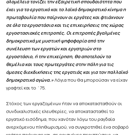
ολομέλεια τονίζει την εξαιρετική σπουδαιότητα που
έχει για το εργατικό και το λαϊκό δημοκρατικό κίνημα η
πρωτοβουλία που παίρνουν οι εργάτες και φτιάχνουν
σε όλα τα εργοστάσια και τις επιχειρήσεις της χώρας
εργοστασιακές επιτροπές. Οι επιτροπές βγαλμένες
δημοκρατικά με μυστική ψηφοφορία από την
συνέλευση των εργατών και εργατριών στο
εργοστάσιο, ή την επιχείρηση, θα αποτελούν τα
θεμέλια και τους πρωτεργάτες στην πάλη για τις
άμεσες διεκδικήσεις της εργατιάς και για τον παλλαϊκό
δημοκρατικό αγώνα.»
Λόγια που θα μπορούσαν να είχαν
γραφτεί και το ΄75.
Στόχος των εργαζομένων ήταν να αποκατασταθούν οι
συνδικαλιστικές ελευθερίες, να αποκατασταθεί το
εργατικό εισόδημα, που χανόταν λόγω του ραγδαία
ανερχόμενου πληθωρισμού, να συγκροτηθεί ένα σοβαρό
κράτος πρόνοιας και, σε ορισμένες περιπτώσεις, να