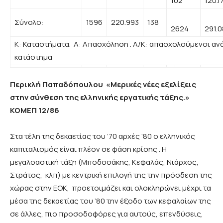
102
120.1
Σύνολο:
1596
220.993
138
2624
291.
Κ: Καταστήματα. Α: Απασχόληση . Α/Κ: απασχολούμενοι αν
κατάστημα
Περικλή Παπαδόπουλου «Μερικές νέες εξελίξεις
στην σύνθεση της ελληνικής εργατικής τάξης.»
ΚΟΜΕΠ 12/86
Στα τέλη της δεκαετίας του ‘70 αρχές ‘80 ο ελληνικός
καπιταλισμός είναι πλέον σε φάση κρίσης . Η
μεγαλοαστική τάξη (Μποδοσάκης, Κεφαλάς, Νιάρχος,
Στράτος, κλπ) με κεντρική επιλογή της την πρόσδεση της
χώρας στην ΕΟΚ, προετοιμάζει και ολοκληρώνει μέχρι τα
μέσα της δεκαετίας του ’80 την έξοδο των κεφαλαίων της
σε άλλες, πιο προσοδοφόρες για αυτούς, επενδύσεις,