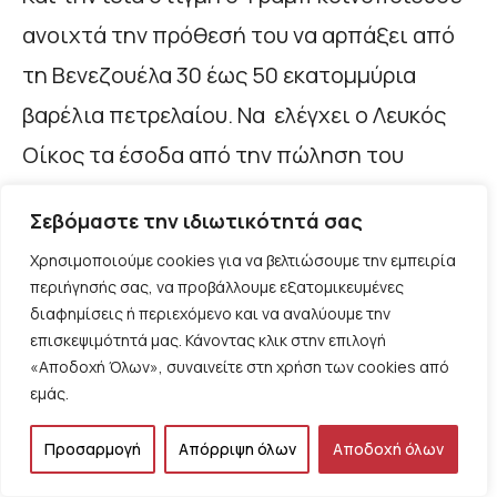
ανοιχτά την πρόθεσή του να αρπάξει από
τη Βενεζουέλα 30 έως 50 εκατομμύρια
βαρέλια πετρελαίου. Να ελέγχει ο Λευκός
Οίκος τα έσοδα από την πώληση του
πετρελαίου μιας άλλης χώρας, που κατά
Σεβόμαστε την ιδιωτικότητά σας
τον Παύλο Μαρινάκη… δεν έχει υποστεί
Χρησιμοποιούμε cookies για να βελτιώσουμε την εμπειρία
αμερικανική επίθεση. Κι όλα αυτά, υπό την
περιήγησής σας, να προβάλλουμε εξατομικευμένες
απειλή του προέδρου των ΗΠΑ: Εάν η
διαφημίσεις ή περιεχόμενο και να αναλύουμε την
επισκεψιμότητά μας. Κάνοντας κλικ στην επιλογή
Ντέλσι Ροντρίγκες δεν υποκύψει στις
«Αποδοχή Όλων», συναινείτε στη χρήση των cookies από
αξιώσεις της Ουάσινγκτον, «θα πληρώσει
εμάς.
ένα πολύ μεγάλο τίμημα, πιθανότατα
Προσαρμογή
Απόρριψη όλων
Αποδοχή όλων
μεγαλύτερο από τον Μαδούρο». Δηλαδή, τι