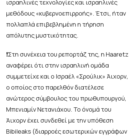
ισραηλινές τεχνολογίες και ισραηλινές
μεθόδους «κυβερνοεπιρροής». Έτσι, ήταν
πολλαπλά επιβεβλημένη η τήρηση
απόλυτης μυστικότητας.
❗Στη συνέχεια του ρεπορτάζ της, η Haaretz
αναφέρει ότι στην ισραηλινή ομάδα
συμμετείχε και ο Ισραέλ «Σρούλικ» Άιχορν,
ο οποίος στο παρελθόν διατέλεσε
ανώτερος σύμβουλος του πρωθυπουργού,
Μπενιαμίν Νετανιάχου. Το όνομά του
Άιχορν έχει συνδεθεί με την υπόθεση
Bibileaks (διαρροές εσωτερικών εγγράφων