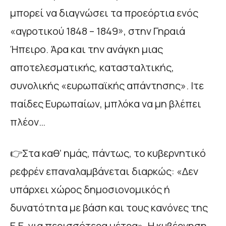
μπορεί να διαγνώσει τα προεόρτια ενός
«αγροτικού 1848 – 1849», στην Γηραιά
Ήπειρο. Άρα και την ανάγκη μιας
αποτελεσματικής, κατασταλτικής,
συνολικής «ευρωπαϊκής απάντησης». Ιτε
παίδες Ευρωπαίων, μπλόκα να μη βλέπει
πλέον…
👉Στα καθ’ ημάς, πάντως, το κυβερνητικό
ρεφρέν επαναλαμβάνεται διαρκώς: «Δεν
υπάρχει χώρος δημοσιονομικός ή
δυνατότητα με βάση και τους κανόνες της
Ε.Ε. για περισσότερα μέτρα». Η κυβέρνηση