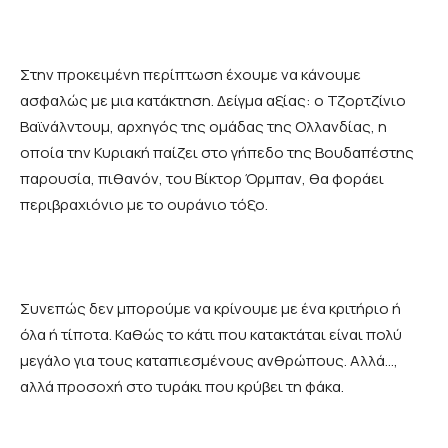
Στην προκειμένη περίπτωση έχουμε να κάνουμε
ασφαλώς με μια κατάκτηση. Δείγμα αξίας: ο Τζορτζίνιο
Βαϊνάλντουμ, αρχηγός της ομάδας της Ολλανδίας, η
οποία την Κυριακή παίζει στο γήπεδο της Βουδαπέστης
παρουσία, πιθανόν, του Βίκτορ Όρμπαν, θα φοράει
περιβραχιόνιο με το ουράνιο τόξο.
Συνεπώς δεν μπορούμε να κρίνουμε με ένα κριτήριο ή
όλα ή τίποτα. Καθώς το κάτι που κατακτάται είναι πολύ
μεγάλο για τους καταπιεσμένους ανθρώπους. Αλλά…,
αλλά προσοχή στο τυράκι που κρύβει τη φάκα.