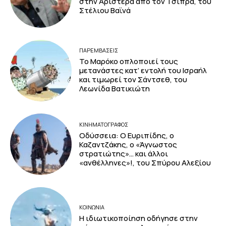
στην Αριστερά από τον Τσίπρα, του
Στέλιου Βαϊνά
ΠΑΡΕΜΒΑΣΕΙΣ
Το Μαρόκο οπλοποιεί τους
μετανάστες κατ’ εντολή του Ισραήλ
και τιμωρεί τον Σάντσεθ, του
Λεωνίδα Βατικιώτη
ΚΙΝΗΜΑΤΟΓΡΆΦΟΣ
Οδύσσεια: Ο Ευριπίδης, ο
Καζαντζάκης, ο «Άγνωστος
στρατιώτης»… και άλλοι
«ανθέλληνες»!, του Σπύρου Αλεξίου
ΚΟΙΝΩΝΙΑ
Η ιδιωτικοποίηση οδήγησε στην