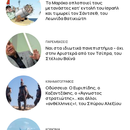
Το Μαρόκο οπλοποιεί τους
μετανάστες κατ’ εντολή του Ισραήλ
και τιμωρεί τον Σάντσεθ, του
Λεωνίδα Βατικιώτη
ΠΑΡΕΜΒΑΣΕΙΣ
Ναι στα ιδιωτικά πανεπιστήμια – όχι
στην Αριστερά από τον Τσίπρα, του
Στέλιου Βαϊνά
ΚΙΝΗΜΑΤΟΓΡΆΦΟΣ
Οδύσσεια: Ο Ευριπίδης, ο
Καζαντζάκης, ο «Άγνωστος
στρατιώτης»… και άλλοι
«ανθέλληνες»!, του Σπύρου Αλεξίου
ΚΟΙΝΩΝΙΑ