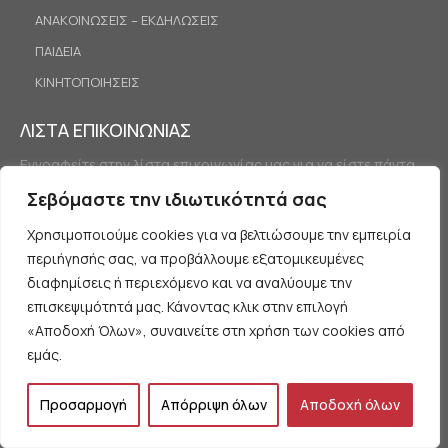
ΑΝΑΚΟΙΝΩΣΕΙΣ – ΕΚΔΗΛΩΣΕΙΣ
ΠΑΙΔΕΙΑ
ΚΙΝΗΤΟΠΟΙΗΣΕΙΣ
ΛΙΣΤΑ ΕΠΙΚΟΙΝΩΝΙΑΣ
Εγγραφείτε στην λίστα επικοινωνίας μας για να είστε πάντα
ενημερωμένοι.
Σεβόμαστε την ιδιωτικότητά σας
Χρησιμοποιούμε cookies για να βελτιώσουμε την εμπειρία
περιήγησής σας, να προβάλλουμε εξατομικευμένες
διαφημίσεις ή περιεχόμενο και να αναλύουμε την
επισκεψιμότητά μας. Κάνοντας κλικ στην επιλογή
«Αποδοχή Όλων», συναινείτε στη χρήση των cookies από
Εγγραφή
εμάς.
Προσαρμογή
Απόρριψη όλων
Αποδοχή όλων