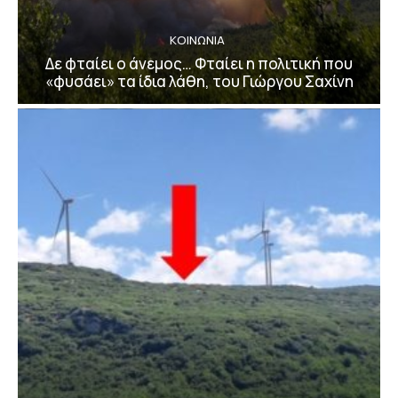
ΚΟΙΝΩΝΙΑ
Δε φταίει ο άνεμος… Φταίει η πολιτική που
«φυσάει» τα ίδια λάθη, του Γιώργου Σαχίνη