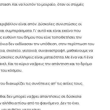
ταση. Και να λοιπόν το μοιραίο, όταν οι στιγμές
περιβάλλον είναι απόν. Δύσκολες συνιστώσες οι
ι συμπεράσματα. Γι’ αυτό και είναι εκείνο που
της ευθύνη του δήμου που είχε τοποθετήσει την
ρόνια δεν εκδίκασαν την υπόθεση, στην περίπτωση του
νεια, σχολείο, γειτονιά, συναναστροφή, μαθαίνουμε να
ύσκολες συλλήψεις είναι ματαιότητα. Με ένα ναι ή ένα
ελ. Και το κύριο να βρεις την απάντηση και το δρόμο
ο του κόσμου.
υ διαχωρίζει τις συνέπειες απ’ τις αιτίες τους.
θαι δεν μπορεί να βρει απαντήσεις σε δύσκολα
ν αλήθεια πίσω από το φαινόμενο. Δεν το έχει
 να μη θέλει να το κάνει.