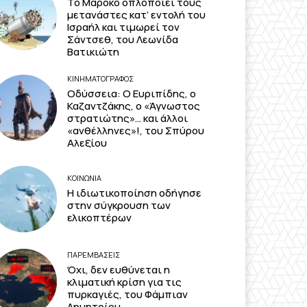
Το Μαρόκο οπλοποιεί τους
μετανάστες κατ’ εντολή του
Ισραήλ και τιμωρεί τον
Σάντσεθ, του Λεωνίδα
Βατικιώτη
ΚΙΝΗΜΑΤΟΓΡΆΦΟΣ
Οδύσσεια: Ο Ευριπίδης, ο
Καζαντζάκης, ο «Άγνωστος
στρατιώτης»… και άλλοι
«ανθέλληνες»!, του Σπύρου
Αλεξίου
ΚΟΙΝΩΝΙΑ
Η ιδιωτικοποίηση οδήγησε
στην σύγκρουση των
ελικοπτέρων
ΠΑΡΕΜΒΑΣΕΙΣ
Όχι, δεν ευθύνεται η
κλιματική κρίση για τις
πυρκαγιές, του Φάμπιαν
Δημητρίου