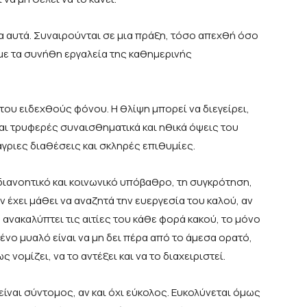
 αυτά. Συναιρούνται σε μια πράξη, τόσο απεχθή όσο
με τα συνήθη εργαλεία της καθημερινής
 του ειδεχθούς φόνου. Η θλίψη μπορεί να διεγείρει,
και τρυφερές συναισθηματικά και ηθικά όψεις του
γριες διαθέσεις και σκληρές επιθυμίες.
 διανοητικό και κοινωνικό υπόβαθρο, τη συγκρότηση,
ν έχει μάθει να αναζητά την ευεργεσία του καλού, αν
 ανακαλύπτει τις αιτίες του κάθε φορά κακού, το μόνο
νο μυαλό είναι να μη δει πέρα από το άμεσα ορατό,
 νομίζει, να το αντέξει και να το διαχειριστεί.
ίναι σύντομος, αν και όχι εύκολος. Ευκολύνεται όμως