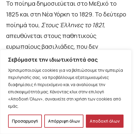
Το ποίημα δημοσιεύεται στο Μεξικό το
1825 και στη Νέα Υόρκη το 1829. Το δεύτερο
ποίημά του,
Στους Έλληνες το 1821,
απευθύνεται στους παθητικούς
ευρωπαίους βασιλιάδες, που δεν
συγκινούνται με τον απελευθερωτικό
Σεβόμαστε την ιδιωτικότητά σας
αγώνα των Ελλήνων εναντίον του ισχυρού
Χρησιμοποιούμε cookies για να βελτιώσουμε την εμπειρία
περιήγησής σας, να προβάλλουμε εξατομικευμένες
εχθρού. Διάφορα είναι τα θέματα με τα
διαφημίσεις ή περιεχόμενο και να αναλύουμε την
οποία καταπιάνονται οι ποιητές, ανάλογα
επισκεψιμότητά μας. Κάνοντας κλικ στην επιλογή
«Αποδοχή Όλων», συναινείτε στη χρήση των cookies από
με τις εποχές τους. Ο Juan Clemente
εμάς.
Zenea δηλώνει ότι
Οι καιροί μου είναι της
αρχαίας Ρώμης, Και τ’ αδέρφια μου με την
Προσαρμογή
Απόρριψη όλων
Αποδοχή όλων
Ελλάδα έχουν πεθάνει!