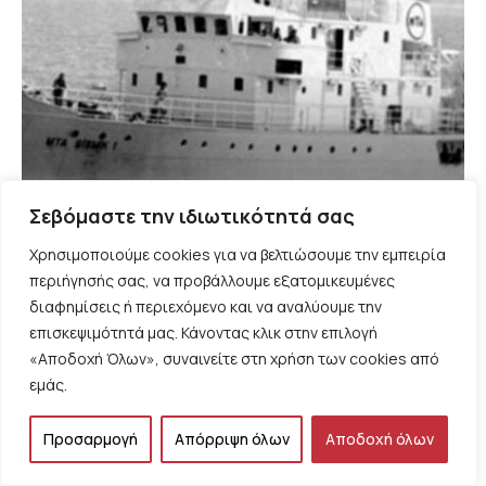
ΠΑΡΕΜΒΑΣΕΙΣ
Σεβόμαστε την ιδιωτικότητά σας
50 ΧΡΟΝΙΑ Αύγουστος 1976: Ο «παρ’ ολίγον
πόλεμος» με την Τουρκία και τα… ενοχλητικά
Χρησιμοποιούμε cookies για να βελτιώσουμε την εμπειρία
(μα επίκαιρα) συμπεράσματα, του Διονύση
περιήγησής σας, να προβάλλουμε εξατομικευμένες
Ελευθεράτου
διαφημίσεις ή περιεχόμενο και να αναλύουμε την
επισκεψιμότητά μας. Κάνοντας κλικ στην επιλογή
«Αποδοχή Όλων», συναινείτε στη χρήση των cookies από
εμάς.
Προσαρμογή
Απόρριψη όλων
Αποδοχή όλων