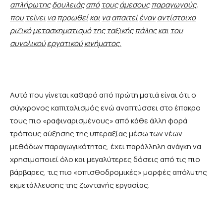
απλήρωτης
δουλειάς
από
τους
άμεσους
παραγωγούς
,
που
τείνει
να
προωθεί
και
να
απαιτεί
έναν
αντίστοιχο
ριζικό
μετασχηματισμό
της
ταξικής
πάλης
και
του
συνολικού
εργατικού
κινήματος
.
Αυτό που γίνεται καθαρό από πρώτη ματιά είναι ότι ο
σύγχρονος καπιταλισμός ενώ αναπτύσσει στο έπακρο
τους πιο «ραφιναρισμένους» από κάθε άλλη φορά
τρόπους αύξησης της υπεραξίας μέσω των νέων
μεθόδων παραγωγικότητας, έχει παράλληλη ανάγκη να
χρησιμοποιεί όλο και μεγαλύτερες δόσεις από τις πιο
βάρβαρες, τις πιο «οπισθοδρομικές» μορφές απόλυτης
εκμετάλλευσης της ζωντανής εργασίας.