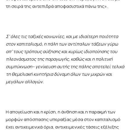
τη σειρά της αντεπιδρά αποφασιστικά πάνω της».
Σ
‘
όλες
τις
ταξικές
κοινωνίες
,
και
με
ιδιαίτερη
ποιότητα
στον
καπιταλισμό
,
η
πάλη
των
αντίπαλων
τάξεων
γύρω
απ
‘
τους
τρόπους
αύξησης
και
κυρίως
ιδιοποίησης
του
πλεονάσματος
της
παραγωγής
,
καθώς
και
η
πολιτική
συμπύκνωση
–
γενίκευση
αυτής
της
πάλης
αποτελεί
τελικά
τη
θεμελιακή
κινητήρια
δύναμη
όλων
των
μικρών
και
μεγάλων
αλλαγών
.
Η απογείωση και η κρίση, η άνθηση και η παρακμή των
μορφών απόσπασης υπεραξίας μέσα στον καπιταλισμό
έχει αντικειμενικά όρια, αντικειμενικές τάσεις εξέλιξης