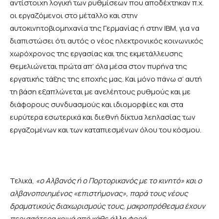
αντίστοιχη λογική των ρυθμίσεων που αποδέχτηκαν π.χ.
οι εργαζόμενοι στο μέταλλο και στην
αυτοκινητοβιομηχανία της Γερμανίας ή στην ΙΒΜ, για να
διαπιστώσει ότι αυτός ο νέος ηλεκτρονικός κοινωνικός
χωρόχρονος της εργασίας και της εκμετάλλευσης
θεμελιώνεται πρώτα απ’ όλα μέσα στον πυρήνα της
εργατικής τάξης της εποχής μας. Και μόνο πάνω σ’ αυτή
τη βάση εξαπλώνεται με ανελέητους ρυθμούς και με
διάφορους συνδυασμούς και ιδιομορφίες και στα
ευρύτερα εσωτερικά και διεθνή δίκτυα λεηλασίας των
εργαζομένων και των καταπιεσμένων όλου του κόσμου.
Τελικά,
«
ο
Αλβανός
ή
ο
Πορτορικανός
με
το
κινητό
»
και
ο
αλβανοποιημένος
«
επιστήμονας
»,
παρά
τους
νέους
δραματικούς
διαχωρισμούς
τους
,
μακροπρόθεσμα
έχουν
περισσότερα
κοινά
από
κάθε
άλλη
φορά
.