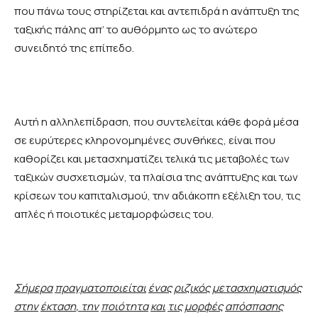
που πάνω τους στηρίζεται και αντεπιδρά η ανάπτυξη της
ταξικής πάλης απ’ το αυθόρμητο ως το ανώτερο
συνειδητό της επίπεδο.
Αυτή η αλληλεπίδραση, που συντελείται κάθε φορά μέσα
σε ευρύτερες κληρονομημένες συνθήκες, είναι που
καθορίζει και μετασχηματίζει τελικά τις μεταβολές των
ταξικών συσχετισμών, τα πλαίσια της ανάπτυξης και των
κρίσεων του καπιταλισμού, την αδιάκοπη εξέλιξη του, τις
απλές ή ποιοτικές μεταμορφώσεις του.
Σήμερα
πραγματοποιείται
ένας
ριζικός
μετασχηματισμός
στην
έκταση
,
την
ποιότητα
και
τις
μορφές
απόσπασης