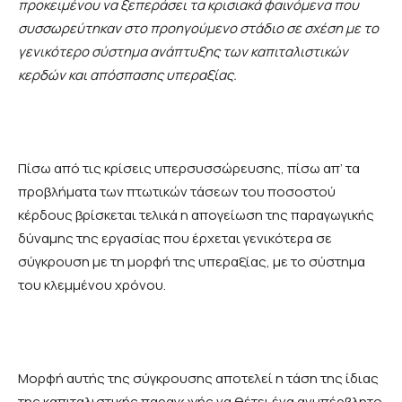
προκειμένου
να
ξεπεράσει
τα
κρισιακά
φαινόμενα
που
συσσωρεύτηκαν
στο
προηγούμενο
στάδιο
σε
σχέση
με
το
γενικότερο
σύστημα
ανάπτυξης
των
καπιταλιστικών
κερδών
και
απόσπασης
υπεραξίας
.
Πίσω από τις κρίσεις υπερσυσσώρευσης, πίσω απ’ τα
προβλήματα των πτωτικών τάσεων του ποσοστού
κέρδους βρίσκεται τελικά η απογείωση της παραγωγικής
δύναμης της εργασίας που έρχεται γενικότερα σε
σύγκρουση με τη μορφή της υπεραξίας, με το σύστημα
του κλεμμένου χρόνου.
Μορφή αυτής της σύγκρουσης αποτελεί η τάση της ίδιας
της καπιταλιστικής παραγωγής να θέτει ένα ανυπέρβλητο