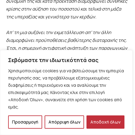
δυναμική
της
και
κατά
προέκταση
διαμορφώνει
συνθήκες
κρίσης
στην
αύξηση
του
ποσοστού
και
τελικά
στη
μάζα
της
υπεραξίας
και
γενικότερα
των
κερδών
.
Απ
‘
τη
μια
αυξάνει
την
εκμετάλλευση
απ
‘
την
άλλη
διαμορφώνει
προϋποθέσεις
βαθύτερης
διαταραχής
της
.
Έτσι
,
η
σημερινή
αντιφατική
ανάπτυξη
των
παραγωγικών
δυνάμεων
απ
‘
τη
μια
βρίσκεται
σε
αντιστοιχία
με
το
Σεβόμαστε την ιδιωτικότητά σας
καπιταλιστικό
σύστημα
,
απ
‘
την
άλλη
μακροπρόθεσμα
Χρησιμοποιούμε cookies για να βελτιώσουμε την εμπειρία
τείνει
να
έρχεται
σε
βαθύτερη
αναντιστοιχία
και
σε
περιήγησής σας, να προβάλλουμε εξατομικευμένες
ανώτερο
από
κάθε
άλλη
φορά
επίπεδο
σύγκρουσης
μαζί
διαφημίσεις ή περιεχόμενο και να αναλύουμε την
του
.
επισκεψιμότητά μας. Κάνοντας κλικ στην επιλογή
«Αποδοχή Όλων», συναινείτε στη χρήση των cookies από
εμάς.
Τα νέα τεχνολογικά άλματα και οι ριζικές μεταβολές των
Προσαρμογή
Απόρριψη όλων
Αποδοχή όλων
παραγωγικών και πολιτικών σχέσεων εκμετάλλευσης
οδηγούν σε μια νέα ανάπτυξη του καπιταλισμού χωρίς