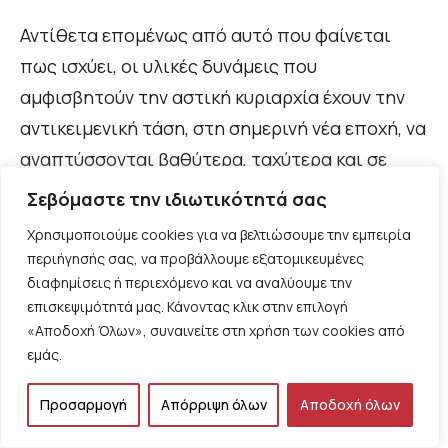
Αντίθετα επομένως από αυτό που φαίνεται
πως ισχύει, οι υλικές δυνάμεις που
αμφισβητούν την αστική κυριαρχία έχουν την
αντικειμενική τάση, στη σημερινή νέα εποχή, να
αναπτύσσονται βαθύτερα, ταχύτερα και σε
ανώτερο επίπεδο απ’ τις δυνάμεις της
Σεβόμαστε την ιδιωτικότητά σας
συμφωνίας και της ενίσχυσης του
Χρησιμοποιούμε cookies για να βελτιώσουμε την εμπειρία
εκμεταλλευτικού συστήματος. Ας
περιήγησής σας, να προβάλλουμε εξατομικευμένες
αναλογιστούμε πάνω στη θυελλώδη ανάπτυξη
διαφημίσεις ή περιεχόμενο και να αναλύουμε την
επισκεψιμότητά μας. Κάνοντας κλικ στην επιλογή
του ρόλου της επιστήμης και της διανοητικής
«Αποδοχή Όλων», συναινείτε στη χρήση των cookies από
εργασίας στην παραγωγή, σε σχέση με την
εμάς.
αθλιότητα του επιχειρηματικού
πανεπιστημίου. Στον χρόνο που
Προσαρμογή
Απόρριψη όλων
Αποδοχή όλων
απελευθερώνει η επιστήμη και η εργασία σε