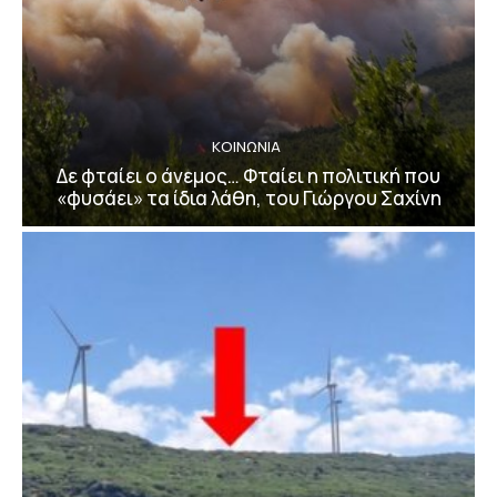
ΚΟΙΝΩΝΙΑ
Δε φταίει ο άνεμος… Φταίει η πολιτική που
«φυσάει» τα ίδια λάθη, του Γιώργου Σαχίνη