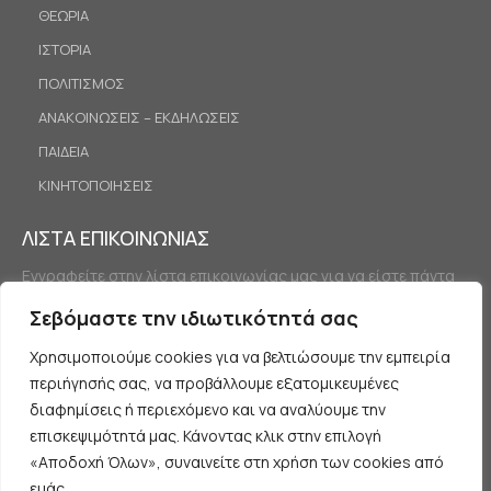
ΘΕΩΡΙΑ
ΙΣΤΟΡΙΑ
ΠΟΛΙΤΙΣΜΟΣ
ΑΝΑΚΟΙΝΩΣΕΙΣ – ΕΚΔΗΛΩΣΕΙΣ
ΠΑΙΔΕΙΑ
ΚΙΝΗΤΟΠΟΙΗΣΕΙΣ
ΛΙΣΤΑ ΕΠΙΚΟΙΝΩΝΙΑΣ
Εγγραφείτε στην λίστα επικοινωνίας μας για να είστε πάντα
ενημερωμένοι.
Σεβόμαστε την ιδιωτικότητά σας
Χρησιμοποιούμε cookies για να βελτιώσουμε την εμπειρία
περιήγησής σας, να προβάλλουμε εξατομικευμένες
διαφημίσεις ή περιεχόμενο και να αναλύουμε την
επισκεψιμότητά μας. Κάνοντας κλικ στην επιλογή
«Αποδοχή Όλων», συναινείτε στη χρήση των cookies από
Εγγραφή
εμάς.