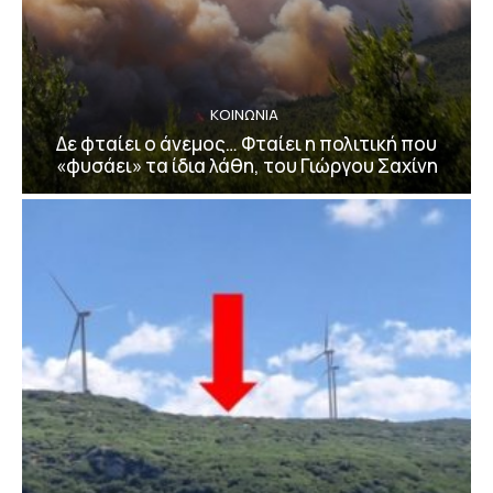
ΚΟΙΝΩΝΙΑ
Δε φταίει ο άνεμος… Φταίει η πολιτική που
«φυσάει» τα ίδια λάθη, του Γιώργου Σαχίνη