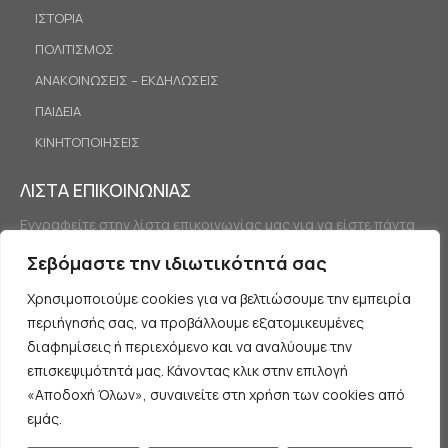
ΙΣΤΟΡΙΑ
ΠΟΛΙΤΙΣΜΟΣ
ΑΝΑΚΟΙΝΩΣΕΙΣ – ΕΚΔΗΛΩΣΕΙΣ
ΠΑΙΔΕΙΑ
ΚΙΝΗΤΟΠΟΙΗΣΕΙΣ
ΛΙΣΤΑ ΕΠΙΚΟΙΝΩΝΙΑΣ
Εγγραφείτε στην λίστα επικοινωνίας μας για να είστε πάντα
ενημερωμένοι.
Σεβόμαστε την ιδιωτικότητά σας
Χρησιμοποιούμε cookies για να βελτιώσουμε την εμπειρία
περιήγησής σας, να προβάλλουμε εξατομικευμένες
διαφημίσεις ή περιεχόμενο και να αναλύουμε την
επισκεψιμότητά μας. Κάνοντας κλικ στην επιλογή
«Αποδοχή Όλων», συναινείτε στη χρήση των cookies από
Εγγραφή
εμάς.