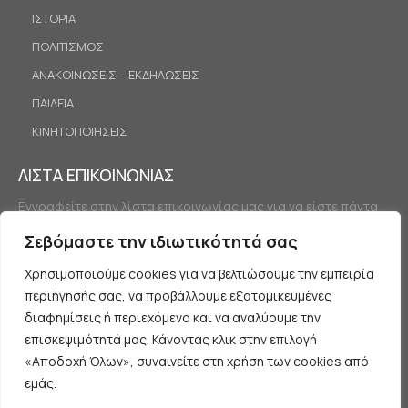
ΙΣΤΟΡΙΑ
ΠΟΛΙΤΙΣΜΟΣ
ΑΝΑΚΟΙΝΩΣΕΙΣ – ΕΚΔΗΛΩΣΕΙΣ
ΠΑΙΔΕΙΑ
ΚΙΝΗΤΟΠΟΙΗΣΕΙΣ
ΛΙΣΤΑ ΕΠΙΚΟΙΝΩΝΙΑΣ
Εγγραφείτε στην λίστα επικοινωνίας μας για να είστε πάντα
ενημερωμένοι.
Σεβόμαστε την ιδιωτικότητά σας
Χρησιμοποιούμε cookies για να βελτιώσουμε την εμπειρία
περιήγησής σας, να προβάλλουμε εξατομικευμένες
διαφημίσεις ή περιεχόμενο και να αναλύουμε την
επισκεψιμότητά μας. Κάνοντας κλικ στην επιλογή
«Αποδοχή Όλων», συναινείτε στη χρήση των cookies από
Εγγραφή
εμάς.