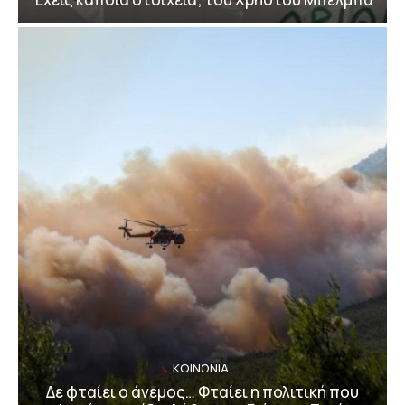
ΚΟΙΝΩΝΙΑ
Δε φταίει ο άνεμος… Φταίει η πολιτική που