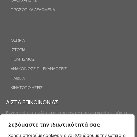
ΟΡΟΙ ΧΡΗΣΗΣ
ΠΡΟΣΩΠΙΚΑ ΔΕΔΟΜΕΝΑ
ΘΕΩΡΙΑ
ΙΣΤΟΡΙΑ
ΠΟΛΙΤΙΣΜΟΣ
ΑΝΑΚΟΙΝΩΣΕΙΣ – ΕΚΔΗΛΩΣΕΙΣ
ΠΑΙΔΕΙΑ
ΚΙΝΗΤΟΠΟΙΗΣΕΙΣ
ΛΙΣΤΑ ΕΠΙΚΟΙΝΩΝΙΑΣ
Εγγραφείτε στην λίστα επικοινωνίας μας για να είστε πάντα
ενημερωμένοι.
Σεβόμαστε την ιδιωτικότητά σας
Χρησιμοποιούμε cookies για να βελτιώσουμε την εμπειρία