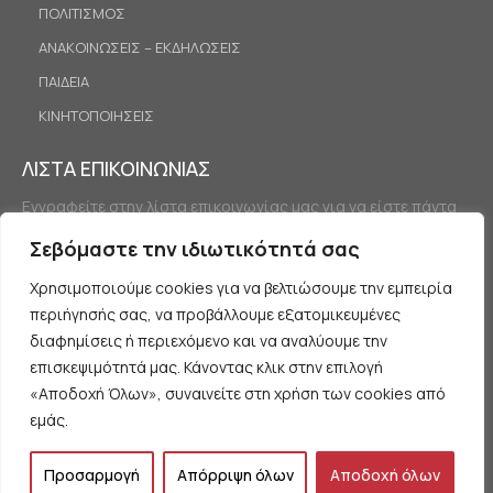
ΠΟΛΙΤΙΣΜΟΣ
ΑΝΑΚΟΙΝΩΣΕΙΣ – ΕΚΔΗΛΩΣΕΙΣ
ΠΑΙΔΕΙΑ
ΚΙΝΗΤΟΠΟΙΗΣΕΙΣ
ΛΙΣΤΑ ΕΠΙΚΟΙΝΩΝΙΑΣ
Εγγραφείτε στην λίστα επικοινωνίας μας για να είστε πάντα
ενημερωμένοι.
Σεβόμαστε την ιδιωτικότητά σας
Χρησιμοποιούμε cookies για να βελτιώσουμε την εμπειρία
περιήγησής σας, να προβάλλουμε εξατομικευμένες
διαφημίσεις ή περιεχόμενο και να αναλύουμε την
επισκεψιμότητά μας. Κάνοντας κλικ στην επιλογή
«Αποδοχή Όλων», συναινείτε στη χρήση των cookies από
Εγγραφή
εμάς.
Προσαρμογή
Απόρριψη όλων
Αποδοχή όλων