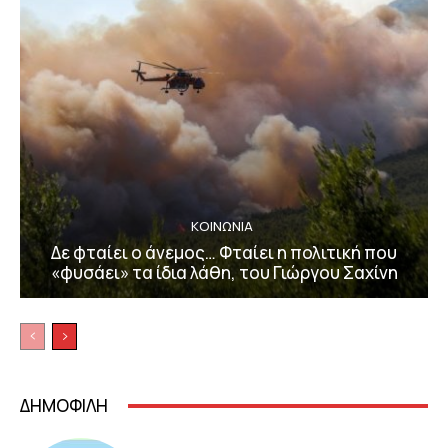
ΚΟΙΝΩΝΙΑ
Δε φταίει ο άνεμος… Φταίει η πολιτική που
«φυσάει» τα ίδια λάθη, του Γιώργου Σαχίνη
ΔΗΜΟΦΙΛΗ