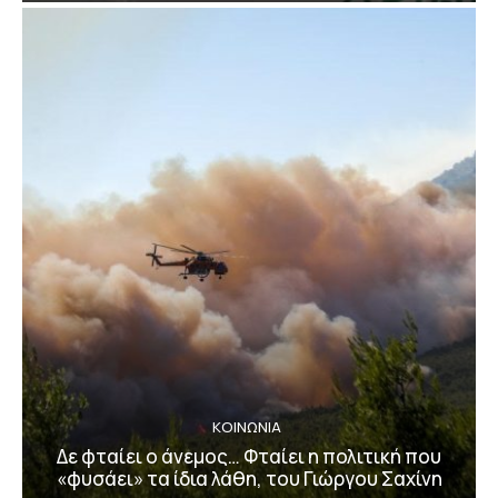
ΚΟΙΝΩΝΙΑ
Δε φταίει ο άνεμος… Φταίει η πολιτική που
«φυσάει» τα ίδια λάθη, του Γιώργου Σαχίνη