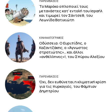
ΠΑΡΕΜΒΑΣΕΙΣ
Το Μαρόκο οπλοποιεί τους
μετανάστες κατ’ εντολή του Ισραήλ
και τιμωρεί τον Σάντσεθ, του
Λεωνίδα Βατικιώτη
ΚΙΝΗΜΑΤΟΓΡΆΦΟΣ
Οδύσσεια: Ο Ευριπίδης, ο
Καζαντζάκης, ο «Άγνωστος
στρατιώτης»… και άλλοι
«ανθέλληνες»!, του Σπύρου Αλεξίου
ΠΑΡΕΜΒΑΣΕΙΣ
Όχι, δεν ευθύνεται η κλιματική κρίση
για τις πυρκαγιές, του Φάμπιαν
Δημητρίου