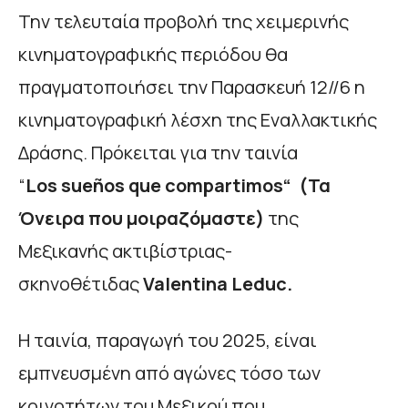
Την τελευταία προβολή της χειμερινής
κινηματογραφικής περιόδου θα
πραγματοποιήσει την Παρασκευή 12//6 η
κινηματογραφική λέσχη της Εναλλακτικής
Δράσης. Πρόκειται για την ταινία
“
Los
sue
ñ
os
que
compartimos
“
(Τα
Όνειρα που μοιραζόμαστε)
της
Μεξικανής ακτιβίστριας-
σκηνοθέτιδας
Valentina
Leduc
.
Η ταινία, παραγωγή του 2025, είναι
εμπνευσμένη από αγώνες τόσο των
κοινοτήτων του Μεξικού που