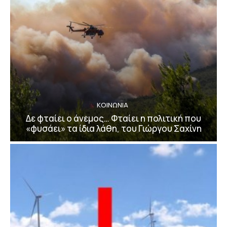
ΚΟΙΝΩΝΙΑ
Δε φταίει ο άνεμος… Φταίει η πολιτική που
«φυσάει» τα ίδια λάθη, του Γιώργου Σαχίνη