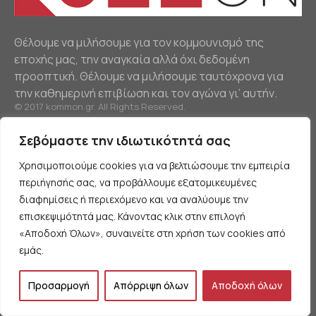
Θέλουμε να μιλήσουμε για τον κομμουνισμό της
εποχής μας, την αναγκαία αλλά όχι δεδομένη
προοπτική. Θέλουμε να μιλήσουμε ταυτόχρονα για
την καθημερινή επιβίωση και τον αγώνα γι’ αυτήν.
© 2017 kommon.gr. All Rights Reserved.
ΠΛΟΗΓΗΣΗ
Σεβόμαστε την ιδιωτικότητά σας
ΠΟΛΙΤΙΚΗ
Χρησιμοποιούμε cookies για να βελτιώσουμε την εμπειρία
περιήγησής σας, να προβάλλουμε εξατομικευμένες
ΟΙΚΟΝΟΜΙΑ
διαφημίσεις ή περιεχόμενο και να αναλύουμε την
ΕΡΓΑΤΙΚΟ ΚΙΝΗΜΑ
επισκεψιμότητά μας. Κάνοντας κλικ στην επιλογή
ΔΙΕΘΝΗ
«Αποδοχή Όλων», συναινείτε στη χρήση των cookies από
ΚΟΙΝΩΝΙΑ
εμάς.
ΠΡΟΤΑΣΕΙΣ
Προσαρμογή
Απόρριψη όλων
Αποδοχή όλων
ΟΡΟΙ ΧΡΗΣΗΣ