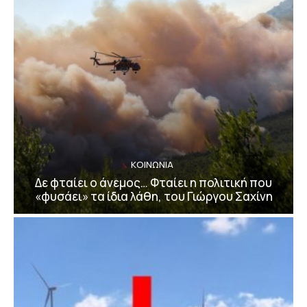
ΚΟΙΝΩΝΙΑ
Δε φταίει ο άνεμος… Φταίει η πολιτική που
«φυσάει» τα ίδια λάθη, του Γιώργου Σαχίνη