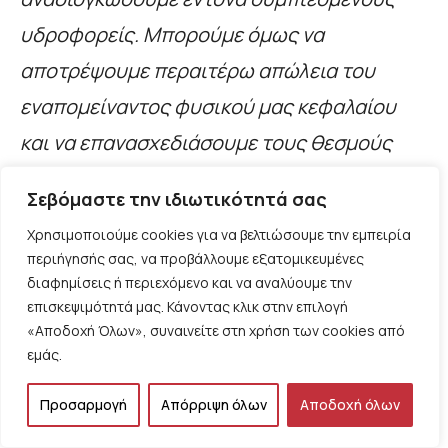
υδροφορείς. Μπορούμε όμως να
αποτρέψουμε περαιτέρω απώλεια του
εναπομείναντος φυσικού μας κεφαλαίου
και να επανασχεδιάσουμε τους θεσμούς
ώστε να ζουν εντός νέων υδρολογικών
Σεβόμαστε την ιδιωτικότητά σας
ορίων”.
Χρησιμοποιούμε cookies για να βελτιώσουμε την εμπειρία
περιήγησής σας, να προβάλλουμε εξατομικευμένες
Παρά τις προειδοποιήσεις της, η έκθεση
διαφημίσεις ή περιεχόμενο και να αναλύουμε την
επισκεψιμότητά μας. Κάνοντας κλικ στην επιλογή
δεν αποτελεί δήλωση απελπισίας.
«Αποδοχή Όλων», συναινείτε στη χρήση των cookies από
Aντίθετα είναι μια έκκληση για ειλικρίνεια,
εμάς.
ρεαλισμό και μετασχηματισμό. Η κήρυξη
Προσαρμογή
Απόρριψη όλων
Αποδοχή όλων
πτώχευσης δεν σημαίνει εγκατάλειψη,