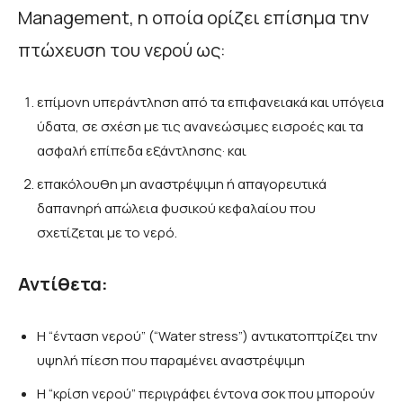
Management, η οποία ορίζει επίσημα την
πτώχευση του νερού ως:
επίμονη υπεράντληση από τα επιφανειακά και υπόγεια
ύδατα, σε σχέση με τις ανανεώσιμες εισροές και τα
ασφαλή επίπεδα εξάντλησης· και
επακόλουθη μη αναστρέψιμη ή απαγορευτικά
δαπανηρή απώλεια φυσικού κεφαλαίου που
σχετίζεται με το νερό.
Αντίθετα
:
Η “ένταση νερού” (“Water stress”) αντικατοπτρίζει την
υψηλή πίεση που παραμένει αναστρέψιμη
Η “κρίση νερού” περιγράφει έντονα σοκ που μπορούν