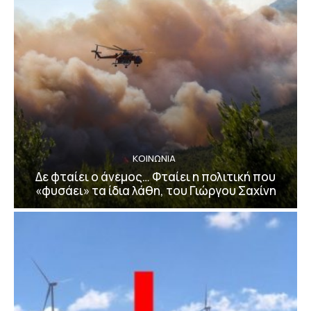
ΚΟΙΝΩΝΙΑ
Δε φταίει ο άνεμος… Φταίει η πολιτική που
«φυσάει» τα ίδια λάθη, του Γιώργου Σαχίνη