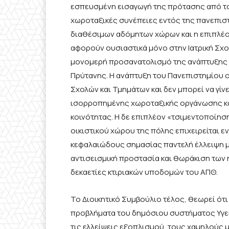
εσπευσμένη εισαγωγή της πρότασης από τον
χωροταξικές συνέπειες εντός της πανεπισ
διαθέσιμων αδόμητων χώρων και η επιπλέο
αφορούν ουσιαστικά μόνο στην Ιατρική Σχ
μονομερή προσανατολισμό της ανάπτυξης τ
Πρύτανης. Η ανάπτυξη του Πανεπιστημίου οφ
Σχολών και Τμημάτων και δεν μπορεί να γί
ισορροπημένης χωροταξικής οργάνωσης κα
κοινότητας. Η δε επιπλέον «τσιμεντοποίησ
οικιστικού χώρου της πόλης επιχειρείται ε
κεφαλαιώδους σημασίας παντελή έλλειψη μέρ
αντισεισμική προστασία και θωράκιση των
δεκαετίες κτιριακών υποδομών του ΑΠΘ.
Το Διοικητικό Συμβούλιο τέλος, θεωρεί ότ
προβλήματα του δημόσιου συστήματος Υγεία
τις ελλείψεις εξοπλισμού, τους χαμηλούς 