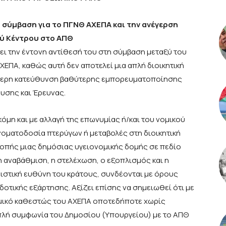
 σύμβαση για το ΠΓΝΘ ΑΧΕΠΑ και την ανέγερση
ύ Κέντρου στο ΑΠΘ
ει την έντονη αντίθεσή του στη σύμβαση μεταξύ του
ΧΕΠΑ, καθώς αυτή δεν αποτελεί μια απλή διοικητική
κότερη κατεύθυνση βαθύτερης εμπορευματοποίησης
ευσης και Έρευνας.
όμη και με αλλαγή της επωνυμίας ή/και του νομικού
ονοματοδοσία πτερύγων ή μεταβολές στη διοικητική
ροπής μιας δημόσιας υγειονομικής δομής σε πεδίο
 αναβάθμιση, η στελέχωση, ο εξοπλισμός και η
ιστική ευθύνη του κράτους, συνδέονται με όρους
οτικής εξάρτησης. Αξίζει επίσης να σημειωθεί ότι με
ομικό καθεστώς του ΑΧΕΠΑ οποτεδήποτε χωρίς
απλή συμφωνία του Δημοσίου (Υπουργείου) με το ΑΠΘ