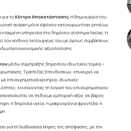
 για το
Κέντρο Αποκατάστασης
. Η δημιουργία του
νωνική ανάγκη μόνο εφόσον κατοχυρωνόταν ρητά ως
ενταγμένη υπηρεσία στο δημόσιο σύστημα Υγείας. Η
ί τον κίνδυνο λειτουργίας του με όρους συμβάσεων,
 ιδιωτικοοικονομικής αξιοποίησης.
τρου
μέσω σύμπραξης δημοσίου ιδιωτικού τομέα –
Ευρωπαϊκής Τράπεζας Επενδύσεων, επιχειρεί να
 με επιχειρηματικά κριτήρια, ιδιωτικές
ότητες, ενισχύοντας τη λογική του επιχειρηματικού
σανατολιστεί σε πεδία με εμπορική αξία, σε βάρος
ηψη, η δημόσια υγεία, η μακροχρόνια φροντίδα, η
ψη.
σο για τη διαδικασία λήψης της απόφασης, με την