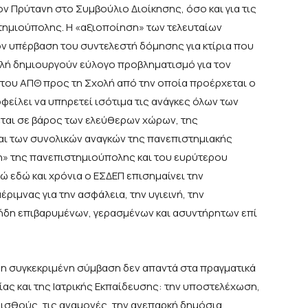
 Πρύτανη στο Συμβούλιο Διοίκησης, όσο και για τις
τημιούπολης. Η «αξιοποίηση» των τελευταίων
ν υπέρβαση του συντελεστή δόμησης για κτίρια που
ολή δημιουργούν εύλογο προβληματισμό για τον
ου ΑΠΘ προς τη Σχολή από την οποία προέρχεται ο
είλει να υπηρετεί ισότιμα τις ανάγκες όλων των
νεται σε βάρος των ελεύθερων χώρων, της
ι των συνολικών αναγκών της πανεπιστημιακής
η» της πανεπιστημιούπολης και του ευρύτερου
νώ εδώ και χρόνια ο ΕΣΔΕΠ επισημαίνει την
ιμνας για την ασφάλεια, την υγιεινή, την
 ήδη επιβαρυμένων, γερασμένων και ασυντήρητων επί
ι η συγκεκριμένη σύμβαση δεν απαντά στα πραγματικά
ς και της Ιατρικής Εκπαίδευσης: την υποστελέχωση,
μισθούς, τις αναμονές, την ανεπαρκή δημόσια