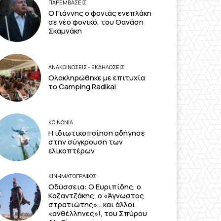
ΠΑΡΕΜΒΑΣΕΙΣ
Ο Γιάννης ο φονιάς ενεπλάκη
σε νέο φονικό, του Θανάση
Σκαμνάκη
ΑΝΑΚΟΙΝΩΣΕΙΣ - ΕΚΔΗΛΩΣΕΙΣ
Ολοκληρώθηκε με επιτυχία
το Camping Radikal
ΚΟΙΝΩΝΙΑ
Η ιδιωτικοποίηση οδήγησε
στην σύγκρουση των
ελικοπτέρων
ΚΙΝΗΜΑΤΟΓΡΆΦΟΣ
Οδύσσεια: Ο Ευριπίδης, ο
Καζαντζάκης, ο «Άγνωστος
στρατιώτης»… και άλλοι
«ανθέλληνες»!, του Σπύρου