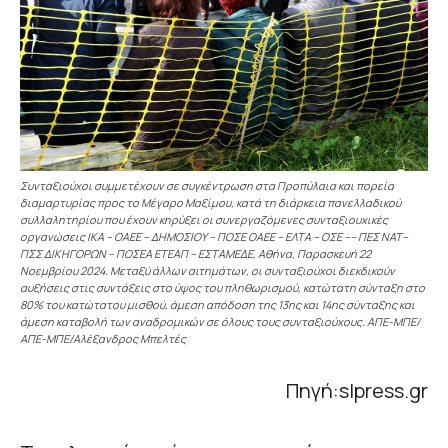
Συνταξιούχοι συμμετέχουν σε συγκέντρωση στα Προπύλαια και πορεία
διαμαρτυρίας προς το Μέγαρο Μαξίμου, κατά τη διάρκεια πανελλαδικού
συλλαλητηρίου που έχουν κηρύξει οι συνεργαζόμενες συνταξιουχικές
οργανώσεις ΙΚΑ – OAEE – ΔΗΜΟΣΙΟΥ – ΠΟΣΕ ΟΑΕΕ – ΕΛΤΑ – ΟΣΕ –– ΠΕΣ ΝΑΤ–
ΠΣΣ ΔΙΚΗΓΟΡΩΝ – ΠΟΣΕΑ ΕΤΕΑΠ – ΕΣΤΑΜΕΔΕ, Αθήνα, Παρασκευή 22
Νοεμβρίου 2024. Μεταξύ άλλων αιτημάτων, οι συνταξιούχοι διεκδικούν
αυξήσεις στις συντάξεις στο ύψος του πληθωρισμού, κατώτατη σύνταξη στο
80% του κατώτατου μισθού, άμεση απόδοση της 13ης και 14ης σύνταξης και
άμεση καταβολή των αναδρομικών σε όλους τους συνταξιούχους. ΑΠΕ-ΜΠΕ/
ΑΠΕ-ΜΠΕ/Αλέξανδρος Μπελτές
Πηγή:slpress.gr