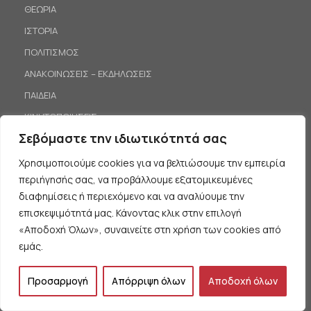
ΘΕΩΡΙΑ
ΙΣΤΟΡΙΑ
ΠΟΛΙΤΙΣΜΟΣ
ΑΝΑΚΟΙΝΩΣΕΙΣ – ΕΚΔΗΛΩΣΕΙΣ
ΠΑΙΔΕΙΑ
ΚΙΝΗΤΟΠΟΙΗΣΕΙΣ
Σεβόμαστε την ιδιωτικότητά σας
ΛΙΣΤΑ ΕΠΙΚΟΙΝΩΝΙΑΣ
Χρησιμοποιούμε cookies για να βελτιώσουμε την εμπειρία
Εγγραφείτε στην λίστα επικοινωνίας μας για να είστε πάντα
περιήγησής σας, να προβάλλουμε εξατομικευμένες
ενημερωμένοι.
διαφημίσεις ή περιεχόμενο και να αναλύουμε την
επισκεψιμότητά μας. Κάνοντας κλικ στην επιλογή
«Αποδοχή Όλων», συναινείτε στη χρήση των cookies από
εμάς.
Προσαρμογή
Απόρριψη όλων
Αποδοχή όλων
Εγγραφή