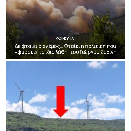
ΚΟΙΝΩΝΙΑ
Δε φταίει ο άνεμος… Φταίει η πολιτική που
«φυσάει» τα ίδια λάθη, του Γιώργου Σαχίνη