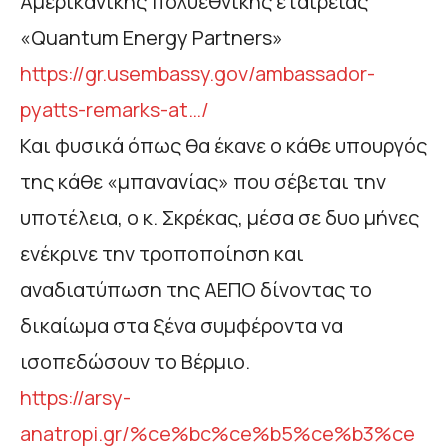
Αμερικάνικης πολυεθνικής εταιρείας
«Quantum Energy Partners»
https://gr.usembassy.gov/ambassador-
pyatts-remarks-at…/
Και φυσικά όπως θα έκανε ο κάθε υπουργός
της κάθε «μπανανίας» που σέβεται την
υποτέλεια, ο κ. Σκρέκας, μέσα σε δυο μήνες
ενέκρινε την τροποποίηση και
αναδιατύπωση της ΑΕΠΟ δίνοντας το
δικαίωμα στα ξένα συμφέροντα να
ισοπεδώσουν το Βέρμιο.
https://arsy-
anatropi.gr/%ce%bc%ce%b5%ce%b3%ce