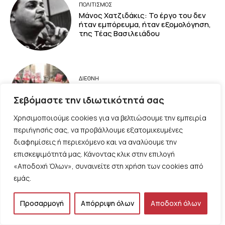
ΠΟΛΙΤΙΣΜΟΣ
Μάνος Χατζιδάκις: Το έργο του δεν
ήταν εμπόρευμα, ήταν εξομολόγηση,
της Τέας Βασιλειάδου
ΔΙΕΘΝΗ
ΗΠΑ: Μεγάλη στροφή προς τον
σοσιαλισμό δείχνουν
Σεβόμαστε την ιδιωτικότητά σας
δημοσκοπήσεις
Χρησιμοποιούμε cookies για να βελτιώσουμε την εμπειρία
περιήγησής σας, να προβάλλουμε εξατομικευμένες
διαφημίσεις ή περιεχόμενο και να αναλύουμε την
ΕΡΓΑΤΙΚΟ ΚΙΝΗΜΑ
επισκεψιμότητά μας. Κάνοντας κλικ στην επιλογή
Είναι υπόθεση όλων μας η ασφάλεια
«Αποδοχή Όλων», συναινείτε στη χρήση των cookies από
στους χώρους εργασίας; του
εμάς.
Φάμπιαν Δημητρίου
Προσαρμογή
Απόρριψη όλων
Αποδοχή όλων
Φόρτωση περισσοτέρων