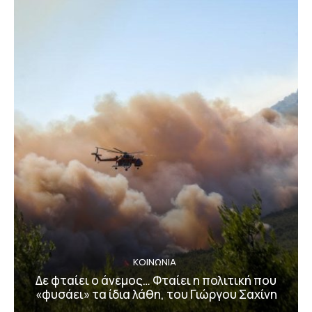
ΚΟΙΝΩΝΙΑ
Δε φταίει ο άνεμος… Φταίει η πολιτική που
«φυσάει» τα ίδια λάθη, του Γιώργου Σαχίνη