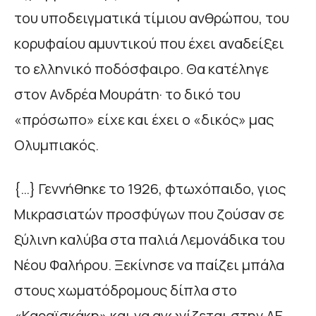
του υποδειγµατικά τίµιου ανθρώπου, του
κορυφαίου αµυντικού που έχει αναδείξει
το ελληνικό ποδόσφαιρο. Θα κατέληγε
στον Ανδρέα Μουράτη· το δικό του
«πρόσωπο» είχε και έχει ο «δικός» µας
Ολυµπιακός.
{…} Γεννήθηκε το 1926, φτωχόπαιδο, γιος
Μικρασιατών προσφύγων που ζούσαν σε
ξύλινη καλύβα στα παλιά Λεµονάδικα του
Νέου Φαλήρου. Ξεκίνησε να παίζει µπάλα
στους χωµατόδροµους δίπλα στο
«Καραϊσκάκη» και να αγωνίζεται στην ΑΕ