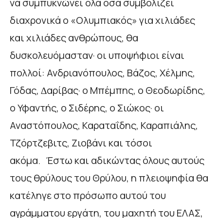
να συµπυκνώνει όλα όσα συµβολίζει
διαχρονικά ο «Ολυµπιακός» για χιλιάδες
και χιλιάδες ανθρώπους, θα
δυσκολευόµασταν· οι υποψήφιοι είναι
πολλοί: Ανδριανόπουλος, Βάζος, Χέλµης,
Γόδας, ∆αρίβας· ο Μπέµπης, ο Θεοδωρίδης,
ο Υφαντής, ο Σιδέρης, ο Σιώκος· οι
Αναστόπουλος, Καραταΐδης, Καραπιάλης,
Τζόρτζεβιτς, Ζιοβάνι και τόσοι
ακόµα. Έστω και αδικώντας όλους αυτούς
τους θρύλους του Θρύλου, η πλειοψηφία θα
κατέληγε στο πρόσωπο αυτού του
αγράµµατου εργάτη, του µαχητή του ΕΛΑΣ,