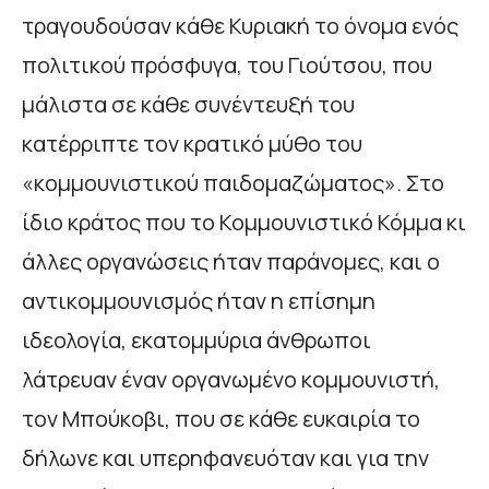
τραγουδούσαν κάθε Κυριακή το όνοµα ενός
πολιτικού πρόσφυγα, του Γιούτσου, που
µάλιστα σε κάθε συνέντευξή του
κατέρριπτε τον κρατικό µύθο του
«κοµµουνιστικού παιδοµαζώµατος». Στο
ίδιο κράτος που το Κοµµουνιστικό Κόµµα κι
άλλες οργανώσεις ήταν παράνοµες, και ο
αντικοµµουνισµός ήταν η επίσηµη
ιδεολογία, εκατοµµύρια άνθρωποι
λάτρευαν έναν οργανωµένο κοµµουνιστή,
τον Μπούκοβι, που σε κάθε ευκαιρία το
δήλωνε και υπερηφανευόταν και για την