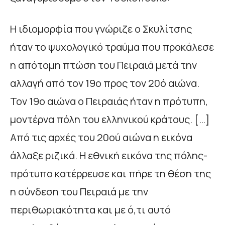
Η ιδιοµορφία που γνώριζε ο Σκυλίτσης
ήταν το ψυχολογικό τραύµα που προκάλεσε
η απότοµη πτώση του Πειραιά µετά την
αλλαγή από τον 19ο προς τον 20ό αιώνα.
Τον 19ο αιώνα ο Πειραιάς ήταν η πρότυπη,
µοντέρνα πόλη του ελληνικού κράτους. […]
Από τις αρχές του 20ού αιώνα η εικόνα
άλλαξε ριζικά. Η εθνική εικόνα της πόλης-
πρότυπο κατέρρευσε και πήρε τη θέση της
η σύνδεση του Πειραιά µε την
περιθωριακότητα και µε ό,τι αυτό