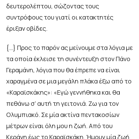
δευτερολέπτου, σώζοντας τους
συντρόφους του γιατί οι κατακτητές
έριξαν οβίδες.
{…} Προς το παρόν ας µείνουµε στα λόγια µε
τα οποία έκλεισε τη συνέντευξη στον Πάνο
Γεραµάνη, λόγια που θα έπρεπε να είναι
χαραγµένα σε µια µεγάλη πλάκα έξω από το
«Καραϊσκάκης»: «Εγώ γεννήθηκα και θα
πεθάνω σ’ αυτή τη γειτονιά. Ζω για τον
Ολυµπιακό. Σε µία ακτίνα πεντακοσίων
µέτρων είναι όλη µου η ζωή. Από του
Κεράνη έως το Καραϊσκάκη. Ήµουν µία ζωή