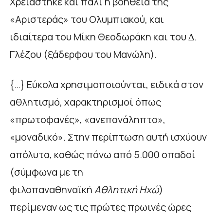
Χρειάστηκε και πάλι η βοήθεια της
«Αριστεράς» του Ολυµπιακού, και
ιδιαίτερα του Μίκη Θεοδωράκη και του ∆.
Γλέζου (ξάδερφου του Μανώλη).
{…} Εύκολα χρησιµοποιούνται, ειδικά στον
αθλητισµό, χαρακτηρισµοί όπως
«πρωτοφανές», «ανεπανάληπτο»,
«µοναδικό». Στην περίπτωση αυτή ισχύουν
απόλυτα, καθώς πάνω από 5.000 οπαδοί
(σύµφωνα µε τη
φιλοπαναθηναϊκή
Αθλητική Ηχώ
)
περίµεναν ως τις πρώτες πρωινές ώρες