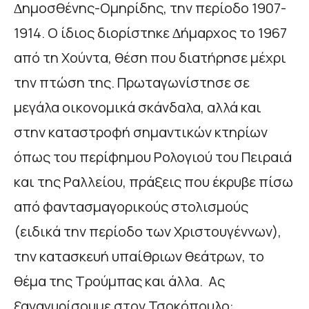
∆ηµοσθένης-Οµηρίδης, την περίοδο 1907-
1914. Ο ίδιος διορίστηκε ∆ήµαρχος το 1967
από τη Χούντα, θέση που διατήρησε µέχρι
την πτώση της. Πρωταγωνίστησε σε
µεγάλα οικονοµικά σκάνδαλα, αλλά και
στην καταστροφή σηµαντικών κτηρίων
όπως του περίφηµου Ρολογιού του Πειραιά
και της Ραλλείου, πράξεις που έκρυβε πίσω
από φαντασµαγορικούς στολισµούς
(ειδικά την περίοδο των Χριστουγέννων),
την κατασκευή υπαίθριων θεάτρων, το
θέµα της Τρούµπας και άλλα. Ας
ξαναγυρίσουµε στον Τσοκόπουλο: