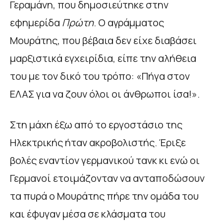
Γεραµάνη, που δηµοσιεύτηκε στην
εφηµερίδα
Πρώτη
. Ο αγράµµατος
Μουράτης, που βέβαια δεν είχε διαβάσει
µαρξιστικά εγχειρίδια, είπε την αλήθεια
του µε τον δικό του τρόπο: «Πήγα στον
ΕΛΑΣ για να ζουν όλοι οι άνθρωποι ίσα!».
Στη µάχη έξω από το εργοστάσιο της
Ηλεκτρικής ήταν ακροβολιστής. Έριξε
βολές εναντίον γερµανικού τανκ κι ενώ οι
Γερµανοί ετοιµάζονταν να ανταποδώσουν
τα πυρά ο Μουράτης πήρε την οµάδα του
και έφυγαν µέσα σε κλάσµατα του