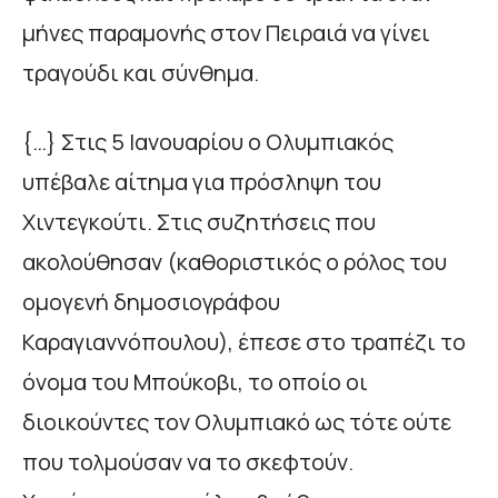
µήνες παραµονής στον Πειραιά να γίνει
τραγούδι και σύνθηµα.
{…} Στις 5 Ιανουαρίου ο Ολυµπιακός
υπέβαλε αίτηµα για πρόσληψη του
Χιντεγκούτι. Στις συζητήσεις που
ακολούθησαν (καθοριστικός ο ρόλος του
οµογενή δηµοσιογράφου
Καραγιαννόπουλου), έπεσε στο τραπέζι το
όνοµα του Μπούκοβι, το οποίο οι
διοικούντες τον Ολυµπιακό ως τότε ούτε
που τολµούσαν να το σκεφτούν.