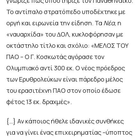
γνώριζε πως υποστήριζε τον Παναθηναϊκό.
Το αντίπαλο στρατόπεδο υποδέχτηκε µε
οργή και ειρωνεία την είδηση. Τα
Νέα
, η
«ναυαρχίδα» του ∆ΟΛ, κυκλοφόρησαν µε
οκτάστηλο τίτλο και σχόλιο: «ΜΕΛΟΣ ΤΟΥ
ΠΑΟ – Ο Γ. Κοσκωτάς αγόρασε τον
Ολυµπιακό αντί 300 εκ. Ο νέος πρόεδρος
των Ερυθρολεύκων είναι πάρεδρο µέλος
του ερασιτέχνη ΠΑΟ στον οποίο έδωσε
φέτος 13 εκ. δραχµές».
{…} Αν κάποιος ήθελε ιδανικές συνθήκες
για να γίνει ένας επιχειρηµατίας –ύποπτος