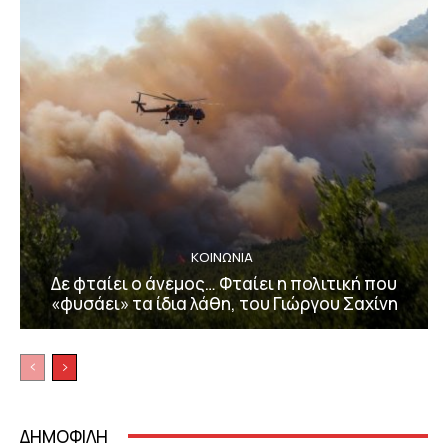
ΚΟΙΝΩΝΙΑ
Δε φταίει ο άνεμος… Φταίει η πολιτική που
«φυσάει» τα ίδια λάθη, του Γιώργου Σαχίνη
ΔΗΜΟΦΙΛΗ