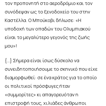
τον προπονητή στο αεροδρόµιο και τον
συνόδεψαν ως το ξενοδοχείο του στην
Καστέλλα. Ο Μπούκοβι δήλωσε: «Η
υποδοχή των οπαδών του Ολυµπιακού
είναι το µεγαλύτερο γεγονός της ζωής
µου»!
{…} Σήµερα είναι ίσως δύσκολο να
συνειδητοποιήσουµε το σκηνικό που είχε
διαµορφωθεί: σε ένα κράτος για το οποίο
οι πολιτικοί πρόσφυγες ήταν
«συµµορίτες» κι απαγορευόταν η
επιστροφή τους, χιλιάδες άνθρωποι