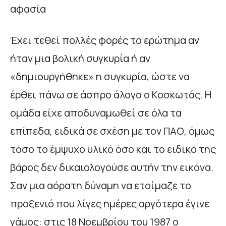
αφασία
Έχει τεθεί πολλές φορές το ερώτηµα αν
ήταν µια βολική συγκυρία ή αν
«δηµιουργήθηκε» η συγκυρία, ώστε να
έρθει πάνω σε άσπρο άλογο ο Κοσκωτάς. Η
οµάδα είχε αποδυναµωθεί σε όλα τα
επίπεδα, ειδικά σε σχέση µε τον ΠΑΟ, όµως
τόσο το έµψυχο υλικό όσο και το ειδικό της
βάρος δεν δικαιολογούσε αυτήν την εικόνα.
Σαν µια αόρατη δύναµη να ετοίµαζε το
προξενιό που λίγες ηµέρες αργότερα έγινε
γάµος: στις 18 Νοεµβρίου του 1987 ο