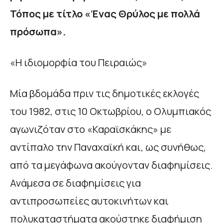
Τόπος με τίτλο «Ένας Θρύλος με πολλά
πρόσωπα».
«Η ιδιοµορφία του Πειραιώς»
Μία βδοµάδα πριν τις δηµοτικές εκλογές
του 1982, στις 10 Οκτωβρίου, ο Ολυµπιακός
αγωνιζόταν στο «Καραϊσκάκης» µε
αντίπαλο την Παναχαϊκή και, ως συνήθως,
από τα µεγάφωνα ακούγονταν διαφηµίσεις.
Ανάµεσα σε διαφηµίσεις για
αντιπροσωπείες αυτοκινήτων και
πολυκαταστήµατα ακούστηκε διαφήµιση