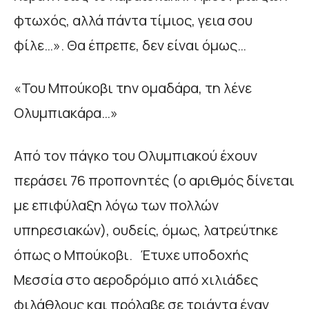
φτωχός, αλλά πάντα τίµιος, γεια σου
φίλε…». Θα έπρεπε, δεν είναι όµως…
«Του Μπούκοβι την oµαδάρα, τη λένε
Ολυµπιακάρα…»
Από τον πάγκο του Ολυµπιακού έχουν
περάσει 76 προπονητές (ο αριθμός δίνεται
µε επιφύλαξη λόγω των πολλών
υπηρεσιακών), ουδείς, όµως, λατρεύτηκε
όπως ο Μπούκοβι. Έτυχε υποδοχής
Μεσσία στο αεροδρόµιο από χιλιάδες
φιλάθλους και πρόλαβε σε τριάντα έναν