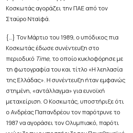
Κοσκωτάς αγοράζει την ΠΑΕ από τον
Σταύρο Νταϊφά.
{…} Τον Μάρτιο του 1989, ο υπόδικος πια
Κοσκωτάς έδωσε συνέντευξη στο
περιοδικό
Time
, το οποίο κυκλοφόρησε µε
τη φωτογραφία του και τίτλο «Η λεηλασία
της Ελλάδας». Η συνέντευξη ήταν εµφανώς
στηµένη, «αντάλλαγµα» για ευνοϊκή
µεταχείριση. Ο Κοσκωτάς, υποστήριξε ότι
ο Ανδρέας Παπανδρέου τον παρότρυνε το
1987 να αγοράσει τον Ολυµπιακό, παρότι