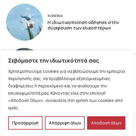
ΚΟΙΝΩΝΙΑ
Η ιδιωτικοποίηση οδήγησε στην
σύγκρουση των ελικοπτέρων
ΠΟΛΙΤΙΣΜΟΣ
Σεβόμαστε την ιδιωτικότητά σας
Επιτέλους, ένα τραγούδι που
δοξάζει την ανάπτυξη δια χειρός
Χρησιμοποιούμε cookies για να βελτιώσουμε την εμπειρία
Φάμελου και Δεληβοριά
περιήγησής σας, να προβάλλουμε εξατομικευμένες
διαφημίσεις ή περιεχόμενο και να αναλύουμε την
επισκεψιμότητά μας. Κάνοντας κλικ στην επιλογή
«Αποδοχή Όλων», συναινείτε στη χρήση των cookies από
ΠΑΡΕΜΒΑΣΕΙΣ
εμάς.
Ο Γιάννης ο φονιάς ενεπλάκη σε νέο
φονικό, του Θανάση Σκαμνάκη
Προσαρμογή
Απόρριψη όλων
Αποδοχή όλων