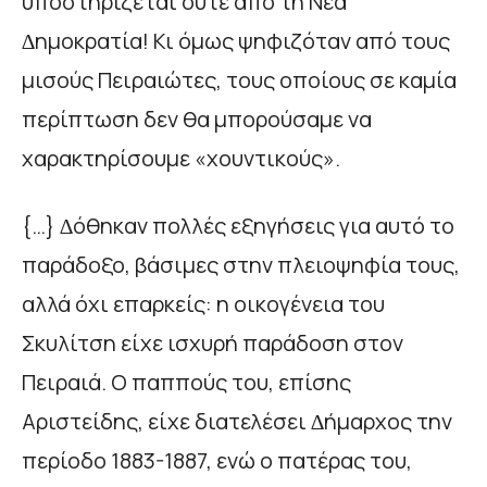
υποστηρίζεται ούτε από τη Νέα
∆ηµοκρατία! Κι όµως ψηφιζόταν από τους
µισούς Πειραιώτες, τους οποίους σε καµία
περίπτωση δεν θα µπορούσαµε να
χαρακτηρίσουµε «χουντικούς».
{…} ∆όθηκαν πολλές εξηγήσεις για αυτό το
παράδοξο, βάσιµες στην πλειοψηφία τους,
αλλά όχι επαρκείς: η οικογένεια του
Σκυλίτση είχε ισχυρή παράδοση στον
Πειραιά. Ο παππούς του, επίσης
Αριστείδης, είχε διατελέσει ∆ήµαρχος την
περίοδο 1883-1887, ενώ ο πατέρας του,