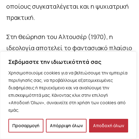
οποίους συγκαταλέγεται και η ψυχιατρική
πρακτική.
Στη θεώρηση του Αλτουσέρ (1970), η
ιδεολογία αποτελεί το φαντασιακό πλαίσιο
όπου τα άτομα ενστερνίζονται τις
Σεβόμαστε την ιδιωτικότητά σας
κοινωνικές σχέσεις που αναπαράγουν την
Χρησιμοποιούμε cookies για να βελτιώσουμε την εμπειρία
περιήγησής σας, να προβάλλουμε εξατομικευμένες
εξουσία. Οι θεσμοί, όπως η οικογένεια, το
διαφημίσεις ή περιεχόμενο και να αναλύουμε την
σχολείο, τα μέσα ενημέρωσης αλλά και η
επισκεψιμότητά μας. Κάνοντας κλικ στην επιλογή
«Αποδοχή Όλων», συναινείτε στη χρήση των cookies από
ψυχιατρική, λειτουργούν ως μηχανισμοί
εμάς.
που διασφαλίζουν κοινωνική συνοχή και
σταθεροποιούν την ταξική κυριαρχία.
Προσαρμογή
Απόρριψη όλων
Αποδοχή όλων