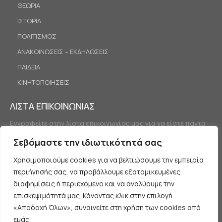
ΘΕΩΡΙΑ
ΙΣΤΟΡΙΑ
ΠΟΛΙΤΙΣΜΟΣ
ΑΝΑΚΟΙΝΩΣΕΙΣ – ΕΚΔΗΛΩΣΕΙΣ
ΠΑΙΔΕΙΑ
ΚΙΝΗΤΟΠΟΙΗΣΕΙΣ
ΛΙΣΤΑ ΕΠΙΚΟΙΝΩΝΙΑΣ
Εγγραφείτε στην λίστα επικοινωνίας μας για να είστε πάντα
ενημερωμένοι.
Σεβόμαστε την ιδιωτικότητά σας
Χρησιμοποιούμε cookies για να βελτιώσουμε την εμπειρία
περιήγησής σας, να προβάλλουμε εξατομικευμένες
διαφημίσεις ή περιεχόμενο και να αναλύουμε την
επισκεψιμότητά μας. Κάνοντας κλικ στην επιλογή
«Αποδοχή Όλων», συναινείτε στη χρήση των cookies από
Εγγραφή
εμάς.