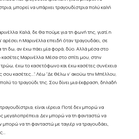
ίστρια, μπορεί να υπάρχει τραγουδίστρια πολύ καλή
έλλα. Καλά, δε θα πούμε για τη φωνή της, γιατί η
’ αρέσει η Μαρινέλλα επειδή όταν τραγουδάει, σε
 τη δω, αν έχω πάει μία φορά, δύο. Αλλά μέσα στο
ω κασέτες Μαρινέλλα. Μέσα στο σπίτι μου, στην
ι τρώω, έχω το κασετόφωνο και έχω κασέτες συνέχεια
ς σου κασέτες…”. Λέω “Δε θέλω ν’ ακούω την Μπέλλου,
ι πολύ το τραγούδι της. Σου δίνει μια έκφραση, δηλαδή
ραγουδίστρια, είναι ιέρεια. Ποτέ δεν μπορώ να
ως μεγαλοπρέπεια. Δεν μπορώ να τη φανταστώ να
ν μπορώ να τη φανταστώ με ταγιέρ να τραγουδάει,
ως…