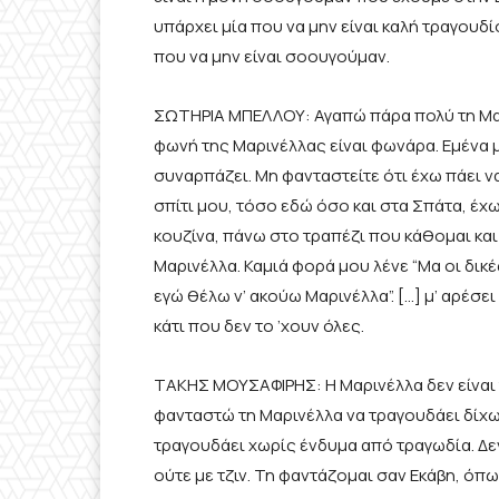
υπάρχει μία που να μην είναι καλή τραγουδ
που να μην είναι σοουγούμαν.
ΣΩΤΗΡΙΑ ΜΠΕΛΛΟΥ: Αγαπώ πάρα πολύ τη Μαριν
φωνή της Μαρινέλλας είναι φωνάρα. Εμένα μ
συναρπάζει. Μη φανταστείτε ότι έχω πάει να
σπίτι μου, τόσο εδώ όσο και στα Σπάτα, έχ
κουζίνα, πάνω στο τραπέζι που κάθομαι κα
Μαρινέλλα. Καμιά φορά μου λένε “Μα οι δικέ
εγώ θέλω ν’ ακούω Μαρινέλλα”. […] μ’ αρέσε
κάτι που δεν το ’χουν όλες.
ΤΑΚΗΣ ΜΟΥΣΑΦΙΡΗΣ: Η Μαρινέλλα δεν είναι τ
φανταστώ τη Μαρινέλλα να τραγουδάει δίχ
τραγουδάει χωρίς ένδυμα από τραγωδία. Δε
ούτε με τζιν. Τη φαντάζομαι σαν Εκάβη, όπ