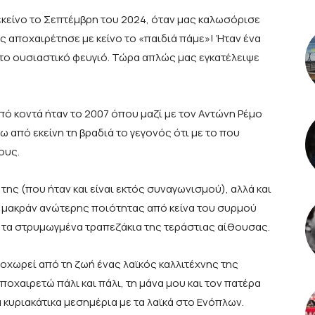
εκείνο το Σεπτέμβρη του 2024, όταν μας καλωσόρισε
ς αποχαιρέτησε με κείνο το «παιδιά πάμε»! Ήταν ένα
 το ουσιαστικό φευγιό. Τώρα απλώς μας εγκατέλειψε
ό κοντά ήταν το 2007 όπου μαζί με τον Αντώνη Ρέμο
 από εκείνη τη βραδιά το γεγονός ότι με το που
ους.
ά της (που ήταν και είναι εκτός συναγωνισμού), αλλά και
, μακράν ανώτερης ποιότητας από κείνα του συρμού
 τα στρυμωγμένα τραπεζάκια της τεράστιας αίθουσας.
ποχωρεί από τη ζωή ένας λαϊκός καλλιτέχνης της
ποχαιρετώ πάλι και πάλι, τη μάνα μου και τον πατέρα
α κυριακάτικα μεσημέρια με τα λαϊκά στο Ενόπλων.