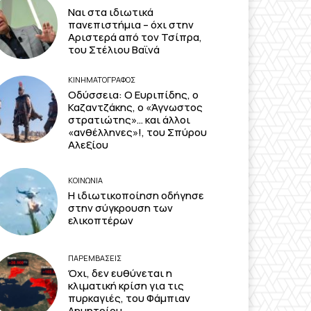
Ναι στα ιδιωτικά
πανεπιστήμια – όχι στην
Αριστερά από τον Τσίπρα,
του Στέλιου Βαϊνά
ΚΙΝΗΜΑΤΟΓΡΆΦΟΣ
Οδύσσεια: Ο Ευριπίδης, ο
Καζαντζάκης, ο «Άγνωστος
στρατιώτης»… και άλλοι
«ανθέλληνες»!, του Σπύρου
Αλεξίου
ΚΟΙΝΩΝΙΑ
Η ιδιωτικοποίηση οδήγησε
στην σύγκρουση των
ελικοπτέρων
ΠΑΡΕΜΒΑΣΕΙΣ
Όχι, δεν ευθύνεται η
κλιματική κρίση για τις
πυρκαγιές, του Φάμπιαν
Δημητρίου