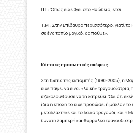
Π.Γ.: Όπως είχε βγει στο Ηρώδειο, έτσι;
Τ.Μ.: Στην Επίδαυρο περισσότερο, γιατί το Η
σε ένα τοπίο μαγικό, ας πούμε».
Κάποιες προσωπικές σκέψεις
Στη 15ετία της εκπομπής (1990-2005), η Μ
είχε πάψει να είναι «λαϊκή» τραγουδίστρια
εξακολουθούσε να τη λατρεύει. Όχι ότι εκεί
ίδια η εποχή το είχε προδώσει ή μάλλον το 
μεταλλάχτηκε και το λαϊκό τραγούδι, και η 
δυνατή λαμπερή και θαρραλέα τραγουδίστρι