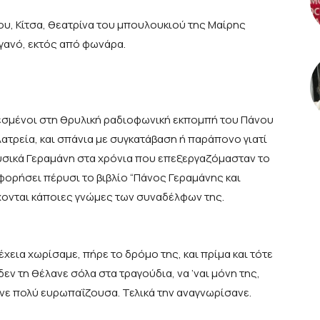
, Κίτσα, θεατρίνα του μπουλουκιού της Μαίρης
αγανό, εκτός από φωνάρα.
αλεσμένοι στη θρυλική ραδιοφωνική εκπομπή του Πάνου
λατρεία, και σπάνια με συγκατάβαση ή παράπονο γιατί
υσικά Γεραμάνη στα χρόνια που επεξεργαζόμασταν το
φορήσει πέρυσι το βιβλίο “Πάνος Γεραμάνης και
έχονται κάποιες γνώμες των συναδέλφων της.
εια χωρίσαμε, πήρε το δρόμο της, και πρίμα και τότε
δεν τη θέλανε σόλα στα τραγούδια, να ’ναι μόνη της,
ανε πολύ ευρωπαΐζουσα. Τελικά την αναγνωρίσανε.