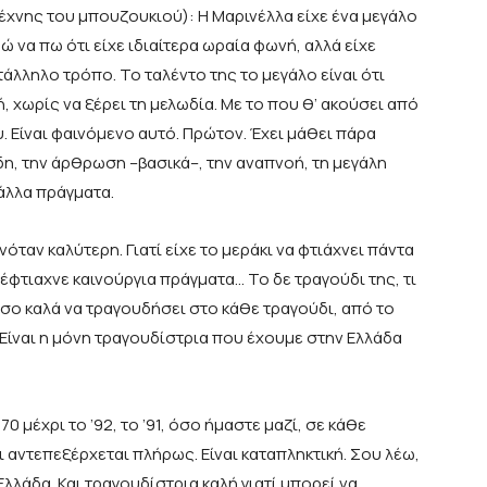
έχνης του μπουζουκιού): Η Μαρινέλλα είχε ένα μεγάλο
 να πω ότι είχε ιδιαίτερα ωραία φωνή, αλλά είχε
άλληλο τρόπο. Το ταλέντο της το μεγάλο είναι ότι
, χωρίς να ξέρει τη μελωδία. Με το που θ’ ακούσει από
υ. Είναι φαινόμενο αυτό. Πρώτον. Έχει μάθει πάρα
δη, την άρθρωση –βασικά–, την αναπνοή, τη μεγάλη
άλλα πράγματα.
όταν καλύτερη. Γιατί είχε το μεράκι να φτιάχνει πάντα
ς έφτιαχνε καινούργια πράγματα… Το δε τραγούδι της, τι
τόσο καλά να τραγουδήσει στο κάθε τραγούδι, από το
 Είναι η μόνη τραγουδίστρια που έχουμε στην Ελλάδα
 μέχρι το ’92, το ’91, όσο ήμαστε μαζί, σε κάθε
αι αντεπεξέρχεται πλήρως. Είναι καταπληκτική. Σου λέω,
λλάδα. Και τραγουδίστρια καλή γιατί μπορεί να