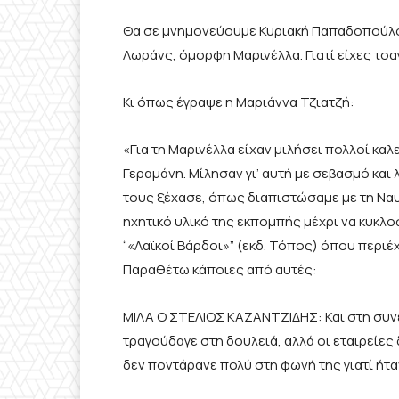
Θα σε μνημονεύουμε Κυριακή Παπαδοπούλου
Λωράνς, όμορφη Μαρινέλλα. Γιατί είχες τσ
Κι όπως έγραψε η Μαριάννα Τζιατζή:
«Για τη Μαρινέλλα είχαν μιλήσει πολλοί κ
Γεραμάνη. Μίλησαν γι’ αυτή με σεβασμό και 
τους ξέχασε, όπως διαπιστώσαμε με τη Να
ηχητικό υλικό της εκπομπής μέχρι να κυκλο
“«Λαϊκοί Βάρδοι»” (εκδ. Τόπος) όπου περι
Παραθέτω κάποιες από αυτές:
ΜΙΛΑ Ο ΣΤΕΛΙΟΣ ΚΑΖΑΝΤΖΙΔΗΣ: Και στη συνέχ
τραγούδαγε στη δουλειά, αλλά οι εταιρείες 
δεν ποντάρανε πολύ στη φωνή της γιατί ήτ