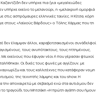
 Καζαντζίδη δεν υπήρχε πια (για «μεγαλειώδες
εν υπήρχε εκείνο το μελανούρι, η «μελαχρινή ομορφιά
ε στις ασπρόμαυρες ελληνικές ταινίες. Η Κίτσα, κόρη
γε στους «Λαϊκούς Βάρδους» ο Τόλης Χάρμας που τη
τέ δεν έλαμψαν άλλοι, καραβοτσακισμένοι συνάδελφοί
 ραγισμένους, τους ανυπότακτους, τους ηττημένους,
. Με εκείνους που έφυγαν νέοι ή που γέρασαν φτωχοί
αλήθηκαν. Οι δικές τους φωνές με αγγίζουν, με
 αναγνωρίζω και τους καλλιτέχνες που κατάφεραν να μη
τισμού, της τεχνητής λάμψης και του show. Η
ερα την αποχαιρετώ με σεβασμό ενώ στα αυτιά μου δεν
ά το τραγούδι του Μητσάκη «Η πρώτη αγάπη σου ήμουν