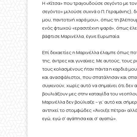
Η «Κίτσα» που τραγουδούσε σεγόντο με τον
σεγόντο» μιλούσε συχνά ο Π. Γεραμάνης), δ
μου, παντοτινή χαρά μου», όπως τη βλέπουμ
ενός φτωχού «ερασιτέχνη ψαρά», όπως έλε
βάφτισε Μαρινέλλα, έγινε Ευρωπαία.
Επί δεκαετίες η Μαρινέλλα έλαμπε όπως πο
της, άντρες και γυναίκες. Με αυτούς, τους
τους κολασμένους ήταν πάντα η καρδιά μου
και ανασφάλιστοι, που σπατάλησαν και σπατ
συγκινούν, χωρίς αυτό να σημαίνει ότι δεν
βουλιάξουν μες στην καταιγίδα του νεοπλου
Μαρινέλλα δεν βούλιαξε – γι’ αυτό και σήμ
αντηχεί το στομφώδες «Άνοιξε πέτρα» αλλ
εγώ, εγώ σ’ αγάπησα και σ’ αγαπώ».