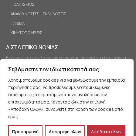
ΠΟΛΙΤΙΣΜΟΣ
ΑΝΑΚΟΙΝΩΣΕΙΣ – ΕΚΔΗΛΩΣΕΙΣ
ΠΑΙΔΕΙΑ
ΚΙΝΗΤΟΠΟΙΗΣΕΙΣ
ΛΙΣΤΑ ΕΠΙΚΟΙΝΩΝΙΑΣ
Εγγραφείτε στην λίστα επικοινωνίας μας για να είστε πάντα
ενημερωμένοι.
Σεβόμαστε την ιδιωτικότητά σας
Χρησιμοποιούμε cookies για να βελτιώσουμε την εμπειρία
περιήγησής σας, να προβάλλουμε εξατομικευμένες
διαφημίσεις ή περιεχόμενο και να αναλύουμε την
επισκεψιμότητά μας. Κάνοντας κλικ στην επιλογή
«Αποδοχή Όλων», συναινείτε στη χρήση των cookies από
Εγγραφή
εμάς.
Προσαρμογή
Απόρριψη όλων
Αποδοχή όλων