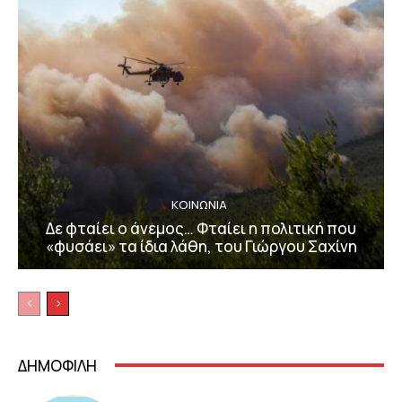
ΚΟΙΝΩΝΙΑ
Δε φταίει ο άνεμος… Φταίει η πολιτική που
«φυσάει» τα ίδια λάθη, του Γιώργου Σαχίνη
ΔΗΜΟΦΙΛΗ