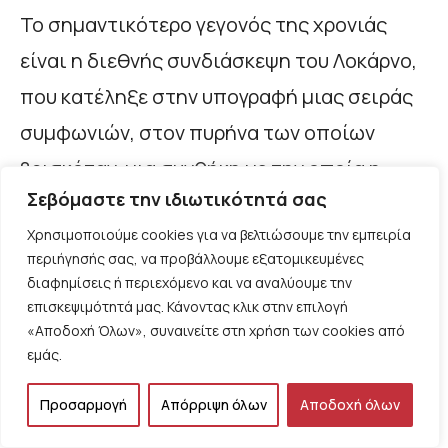
Το σημαντικότερο γεγονός της χρονιάς
είναι η διεθνής συνδιάσκεψη του Λοκάρνο,
που κατέληξε στην υπογραφή μιας σειράς
συμφωνιών, στον πυρήνα των οποίων
βρισκόταν μια συνθήκη με την οποία η
Σεβόμαστε την ιδιωτικότητά σας
Γερμανία από την μια και η Γαλλία και το
Χρησιμοποιούμε cookies για να βελτιώσουμε την εμπειρία
Βέλγιο από την άλλη δεσμεύονταν να μην
περιήγησής σας, να προβάλλουμε εξατομικευμένες
καταφύγουν στην βία για αλλαγή των
διαφημίσεις ή περιεχόμενο και να αναλύουμε την
επισκεψιμότητά μας. Κάνοντας κλικ στην επιλογή
συνόρων τους. Η Γερμανία αναγνώριζε ότι η
«Αποδοχή Όλων», συναινείτε στη χρήση των cookies από
κοιλάδα του Ρήνου αποτελούσε
εμάς.
αποστρατικοποιημένη ζώνη, ενώ στην
Προσαρμογή
Απόρριψη όλων
Αποδοχή όλων
ανατολική Ευρώπη αφηνόταν ανοιχτό το