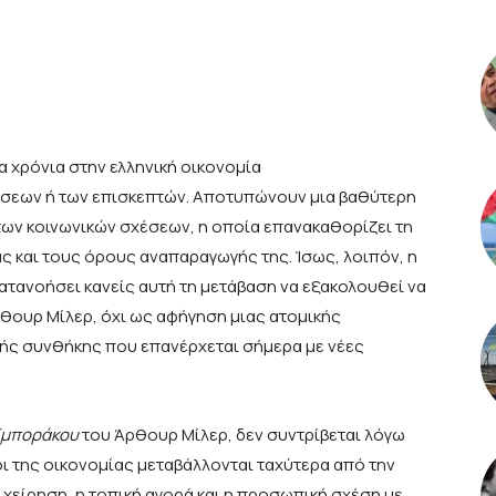
α χρόνια στην ελληνική οικονομία
ύσεων ή των επισκεπτών. Αποτυπώνουν μια βαθύτερη
των κοινωνικών σχέσεων, η οποία επανακαθορίζει τη
ς και τους όρους αναπαραγωγής της. Ίσως, λοιπόν, η
ατανοήσει κανείς αυτή τη μετάβαση να εξακολουθεί να
θουρ Μίλερ, όχι ως αφήγηση μιας ατομικής
κής συνθήκης που επανέρχεται σήμερα με νέες
Εμποράκου
του Άρθουρ Μίλερ, δεν συντρίβεται λόγω
ι της οικονομίας μεταβάλλονται ταχύτερα από την
ιχείρηση, η τοπική αγορά και η προσωπική σχέση με