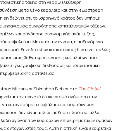
ιταλιστικής τάξης στη νεοφιλελεύθερη
 σύνδεση με το ξένο κεφάλαιο και στην εξωστρεφή
ieh δείχνει ότι το ισραηλινό κράτος δεν υπήρξε
ς μηχανισμός συγκρότησης καπιταλιστικών τάξεων,
ομίλων και σύνδεσης οικονομικής ανάπτυξης,
ούς κεφαλαίου. Με αυτή την έννοια, η αυξανόμενη
υρισμού, ξενοδοχείων και κατοικίας δεν είναι απλώς
κφραση μιας βαθύτερης κίνησης κεφαλαίων που
αλείς γεωγραφικές διεξόδους και ιδιοκτησιακή
περιφερειακής αστάθειας.
athan Nitzan και Shimshon Bichler στο
The
Global
 αρνείται τον τεχνητό διαχωρισμό ανάμεσα στην
νει να κατανοούμε το κεφάλαιο ως συμπύκνωση
συσσώρευση δεν είναι απλώς αύξηση πλούτου, αλλά
ηλαδή αγώνας των κυρίαρχων επιχειρηματικών ομάδων
υς ανταγωνιστές τους. Αυτή η οπτική είναι εξαιρετικά