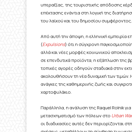
υπεραξίας, της τουριστικής απόδοσης κέρδ
επέκτασης ενάντια στη λογική της διατήρη
του λαϊκού και του δημοσίου συμφέροντος.
Από αυτή την άποψη, η ελληνική εμπειρία ε
(
Expulsions
) ότι η σύγχρονη παγκοσμιοποί
αλλά και νέες μορφές κοινωνικού αποκλεισ
σε επενδυτικά προϊόντα, η εξάπλωση της β
τοπικές αγορές οδηγούν σταδιακά στην εκ
ακολουθήσουν τη νέα δυναμική των τιμών. 
ανάγκες της καθημερινής ζωής και συγκροτ
χαρτοφυλάκιο.
Παράλληλα, η ανάλυση της Raquel Rolnik για
μετασχηματισμό των πόλεων στο
Urban
War
οι διαδικασίες αυτές δεν περιορίζονται στ
σχέσεις, μεταβάλλουν τη σύνθεση των γειτο