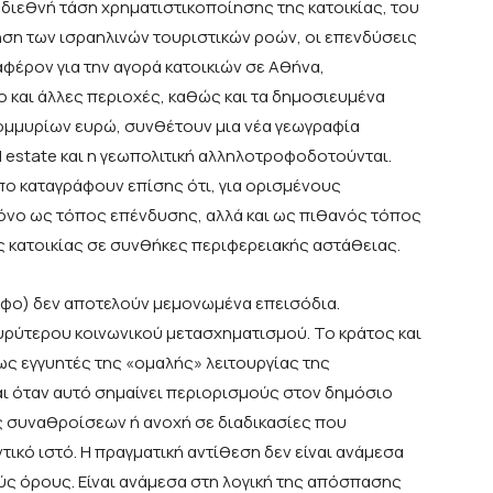
 διεθνή τάση χρηματιστικοποίησης της κατοικίας, του
ηση των ισραηλινών τουριστικών ροών, οι επενδύσεις
αφέρον για την αγορά κατοικιών σε Αθήνα,
ο και άλλες περιοχές, καθώς και τα δημοσιευμένα
τομμυρίων ευρώ, συνθέτουν μια νέα γεωγραφία
l estate και η γεωπολιτική αλληλοτροφοδοτούνται.
πο καταγράφουν επίσης ότι, για ορισμένους
μόνο ως τόπος επένδυσης, αλλά και ως πιθανός τόπος
 κατοικίας σε συνθήκες περιφερειακής αστάθειας.
ραφο) δεν αποτελούν μεμονωμένα επεισόδια.
ρύτερου κοινωνικού μετασχηματισμού. Το κράτος και
ως εγγυητές της «ομαλής» λειτουργίας της
και όταν αυτό σημαίνει περιορισμούς στον δημόσιο
 συναθροίσεων ή ανοχή σε διαδικασίες που
τικό ιστό. Η πραγματική αντίθεση δεν είναι ανάμεσα
ούς όρους. Είναι ανάμεσα στη λογική της απόσπασης