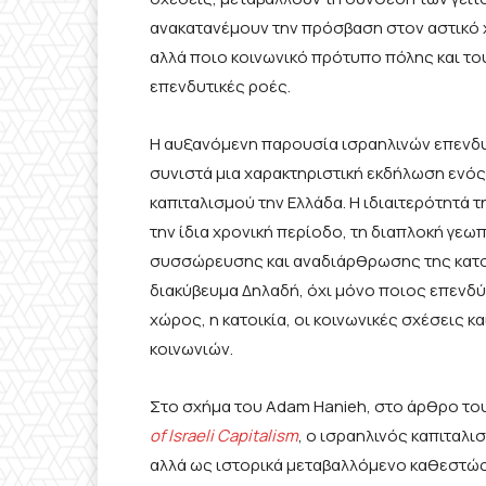
ανακατανέμουν την πρόσβαση στον αστικό χ
αλλά ποιο κοινωνικό πρότυπο πόλης και το
επενδυτικές ροές.
Η αυξανόμενη παρουσία ισραηλινών επενδυ
συνιστά μια χαρακτηριστική εκδήλωση ενό
καπιταλισμού την Ελλάδα. Η ιδιαιτερότητά τ
την ίδια χρονική περίοδο, τη διαπλοκή γεω
συσσώρευσης και αναδιάρθρωσης της κατοικ
διακύβευμα Δηλαδή, όχι μόνο ποιος επενδύ
χώρος, η κατοικία, οι κοινωνικές σχέσεις 
κοινωνιών.
Στο σχήμα του Adam Hanieh, στο άρθρο το
of
Israeli
Capitalism
, ο ισραηλινός καπιταλι
αλλά ως ιστορικά μεταβαλλόμενο καθεστώς