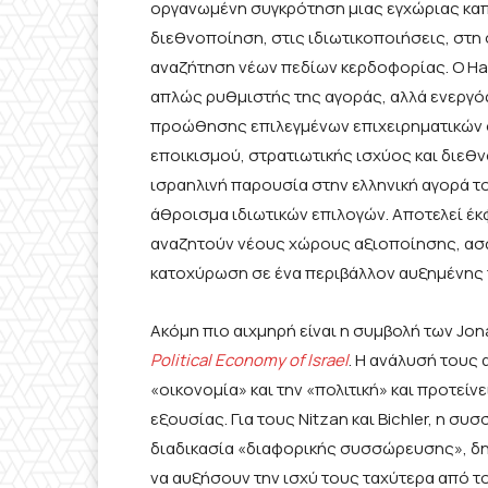
οργανωμένη συγκρότηση μιας εγχώριας καπ
διεθνοποίηση, στις ιδιωτικοποιήσεις, στη
αναζήτηση νέων πεδίων κερδοφορίας. Ο Han
απλώς ρυθμιστής της αγοράς, αλλά ενεργό
προώθησης επιλεγμένων επιχειρηματικών 
εποικισμού, στρατιωτικής ισχύος και διεθν
ισραηλινή παρουσία στην ελληνική αγορά το
άθροισμα ιδιωτικών επιλογών. Αποτελεί έ
αναζητούν νέους χώρους αξιοποίησης, ασφ
κατοχύρωση σε ένα περιβάλλον αυξημένης 
Ακόμη πιο αιχμηρή είναι η συμβολή των Jon
Political
Economy
of
Israel
. Η ανάλυσή τους
«οικονομία» και την «πολιτική» και προτεί
εξουσίας. Για τους Nitzan και Bichler, η 
διαδικασία «διαφορικής συσσώρευσης», δ
να αυξήσουν την ισχύ τους ταχύτερα από το