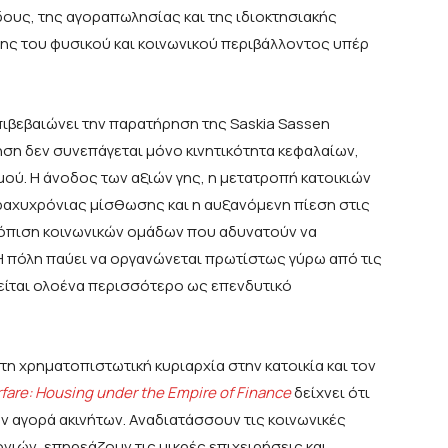
ους, της αγοραπωλησίας και της ιδιοκτησιακής
σης του φυσικού και κοινωνικού περιβάλλοντος υπέρ
πιβεβαιώνει την παρατήρηση της Saskia Sassen
ηση δεν συνεπάγεται μόνο κινητικότητα κεφαλαίων,
μού. Η άνοδος των αξιών γης, η μετατροπή κατοικιών
ραχυχρόνιας μίσθωσης και η αυξανόμενη πίεση στις
τόπιση κοινωνικών ομάδων που αδυνατούν να
Η πόλη παύει να οργανώνεται πρωτίστως γύρω από τις
είται ολοένα περισσότερο ως επενδυτικό
 τη χρηματοπιστωτική κυριαρχία στην κατοικία και τον
fare
:
Housing
under
the
Empire
of
Finance
δείχνει ότι
ην αγορά ακινήτων. Αναδιατάσσουν τις κοινωνικές
νιών, επηρεάζουν τις μικρές επιχειρήσεις και