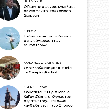
ΠΑΡΕΜΒΑΣΕΙΣ
Ο Γιάννης ο φονιάς ενεπλάκη
σε νέο φονικό, του Θανάση
Σκαμνάκη
ΚΟΙΝΩΝΙΑ
Η ιδιωτικοποίηση οδήγησε
στην σύγκρουση των
ελικοπτέρων
ΑΝΑΚΟΙΝΩΣΕΙΣ - ΕΚΔΗΛΩΣΕΙΣ
Ολοκληρώθηκε με επιτυχία
το Camping Radikal
ΚΙΝΗΜΑΤΟΓΡΆΦΟΣ
Οδύσσεια: Ο Ευριπίδης, ο
Καζαντζάκης, ο «Άγνωστος
στρατιώτης»… και άλλοι
«ανθέλληνες»!, του Σπύρου