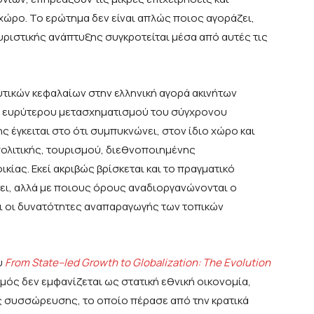
ώρο. Το ερώτημα δεν είναι απλώς ποιος αγοράζει,
υριστικής ανάπτυξης συγκροτείται μέσα από αυτές τις
τικών κεφαλαίων στην ελληνική αγορά ακινήτων
ς ευρύτερου μετασχηματισμού του σύγχρονου
ης έγκειται στο ότι συμπυκνώνει, στον ίδιο χώρο και
πολιτικής, τουρισμού, διεθνοποιημένης
ίας. Εκεί ακριβώς βρίσκεται και το πραγματικό
ει, αλλά με ποιους όρους αναδιοργανώνονται ο
και οι δυνατότητες αναπαραγωγής των τοπικών
υ
From
State
–
led
Growth
to
Globalization
:
The
Evolution
σμός δεν εμφανίζεται ως στατική εθνική οικονομία,
 συσσώρευσης, το οποίο πέρασε από την κρατικά