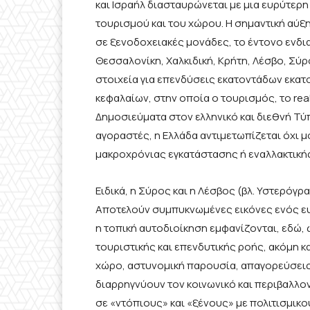
και Ισραήλ διασταυρώνεται με μια ευρύτερη
τουρισμού και του χώρου. Η σημαντική αύξ
σε ξενοδοχειακές μονάδες, το έντονο ενδι
Θεσσαλονίκη, Χαλκιδική, Κρήτη, Λέσβο, Σύρ
στοιχεία για επενδύσεις εκατοντάδων εκα
κεφαλαίων, στην οποία ο τουρισμός, το rea
Δημοσιεύματα στον ελληνικό και διεθνή Τύ
αγοραστές, η Ελλάδα αντιμετωπίζεται όχι 
μακροχρόνιας εγκατάστασης ή εναλλακτικής
Eιδικά, η Σύρος και η Λέσβος (βλ. Υστερόγ
Αποτελούν συμπυκνωμένες εικόνες ενός ευ
η τοπική αυτοδιοίκηση εμφανίζονται, εδώ, 
τουριστικής και επενδυτικής ροής, ακόμη 
χώρο, αστυνομική παρουσία, απαγορεύσεις
διαρρηγνύουν τον κοινωνικό και περιβαλλον
σε «ντόπιους» και «ξένους» με πολιτισμικ