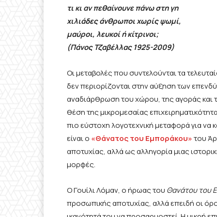
τι κι αν πεθαίνουνε πάνω στη γη
χιλιάδες άνθρωποι χωρίς ψωμί,
μαύροι, λευκοί ή κίτρινοι;
(Πάνος Τζαβέλλας 1925-2009)
Οι μεταβολές που συντελούνται τα τελευταί
δεν περιορίζονται στην αύξηση των επενδ
αναδιάρθρωση του χώρου, της αγοράς και 
θέση της μικρομεσαίας επιχειρηματικότητα
πιο εύστοχη λογοτεχνική μεταφορά για να κ
είναι ο
«Θάνατος του Εμποράκου»
του Άρ
αποτυχίας, αλλά ως αλληγορία μιας ιστορι
μορφές.
Ο Γουίλι Λόμαν, ο ήρωας του
Θανάτου του 
προσωπικής αποτυχίας, αλλά επειδή οι όρο
ικανότητά του να προσαρμοστεί. Η μικρή επ