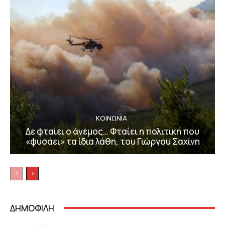
ΚΟΙΝΩΝΙΑ
Δε φταίει ο άνεμος… Φταίει η πολιτική που
«φυσάει» τα ίδια λάθη, του Γιώργου Σαχίνη
ΔΗΜΟΦΙΛΗ