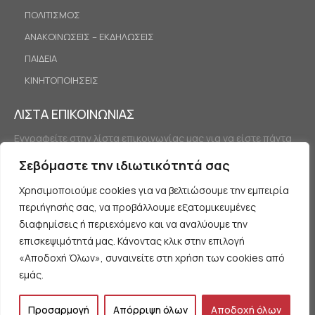
ΠΟΛΙΤΙΣΜΟΣ
ΑΝΑΚΟΙΝΩΣΕΙΣ – ΕΚΔΗΛΩΣΕΙΣ
ΠΑΙΔΕΙΑ
ΚΙΝΗΤΟΠΟΙΗΣΕΙΣ
ΛΙΣΤΑ ΕΠΙΚΟΙΝΩΝΙΑΣ
Εγγραφείτε στην λίστα επικοινωνίας μας για να είστε πάντα
ενημερωμένοι.
Σεβόμαστε την ιδιωτικότητά σας
Χρησιμοποιούμε cookies για να βελτιώσουμε την εμπειρία
περιήγησής σας, να προβάλλουμε εξατομικευμένες
διαφημίσεις ή περιεχόμενο και να αναλύουμε την
επισκεψιμότητά μας. Κάνοντας κλικ στην επιλογή
«Αποδοχή Όλων», συναινείτε στη χρήση των cookies από
Εγγραφή
εμάς.
Προσαρμογή
Απόρριψη όλων
Αποδοχή όλων