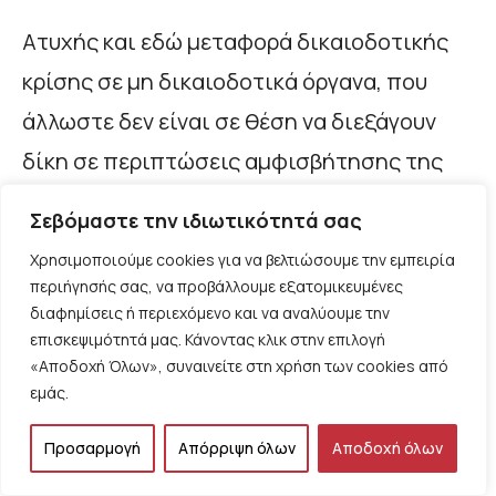
Ατυχής και εδώ μεταφορά δικαιοδοτικής
κρίσης σε μη δικαιοδοτικά όργανα, που
άλλωστε δεν είναι σε θέση να διεξάγουν
δίκη σε περιπτώσεις αμφισβήτησης της
γνησιότητας, παρεμβάσεων κ.λ.π.
Σεβόμαστε την ιδιωτικότητά σας
Χρησιμοποιούμε cookies για να βελτιώσουμε την εμπειρία
ΑΝΑΓΚΑΣΤΙΚΗ ΕΚΤΕΛΕΣΗ
περιήγησής σας, να προβάλλουμε εξατομικευμένες
διαφημίσεις ή περιεχόμενο και να αναλύουμε την
1) Καταργείται η υποχρέωση εντοπιότητας
επισκεψιμότητά μας. Κάνοντας κλικ στην επιλογή
«Αποδοχή Όλων», συναινείτε στη χρήση των cookies από
των υπαλλήλων του πλειστηριασμού
εμάς.
συμβολαιογράφων (άρθρο 959). Πλέον
Προσαρμογή
Απόρριψη όλων
Αποδοχή όλων
είναι δυνατό να ορίζεται από τον