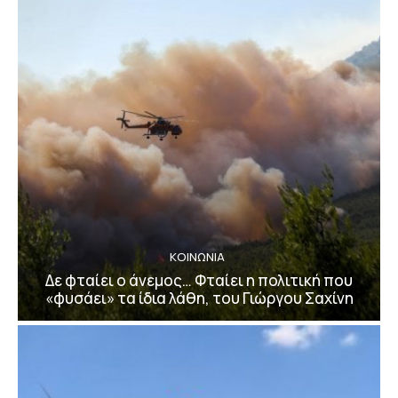
ΚΟΙΝΩΝΙΑ
Δε φταίει ο άνεμος… Φταίει η πολιτική που
«φυσάει» τα ίδια λάθη, του Γιώργου Σαχίνη