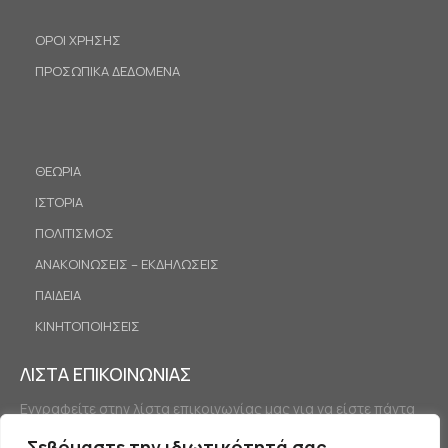
ΟΡΟΙ ΧΡΗΣΗΣ
ΠΡΟΣΩΠΙΚΑ ΔΕΔΟΜΕΝΑ
ΘΕΩΡΙΑ
ΙΣΤΟΡΙΑ
ΠΟΛΙΤΙΣΜΟΣ
ΑΝΑΚΟΙΝΩΣΕΙΣ – ΕΚΔΗΛΩΣΕΙΣ
ΠΑΙΔΕΙΑ
ΚΙΝΗΤΟΠΟΙΗΣΕΙΣ
ΛΙΣΤΑ ΕΠΙΚΟΙΝΩΝΙΑΣ
Εγγραφείτε στην λίστα επικοινωνίας μας για να είστε πάντα
ενημερωμένοι.
Σεβόμαστε την ιδιωτικότητά σας