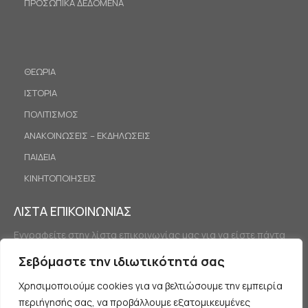
ΠΡΟΣΩΠΙΚΑ ΔΕΔΟΜΕΝΑ
ΘΕΩΡΙΑ
ΙΣΤΟΡΙΑ
ΠΟΛΙΤΙΣΜΟΣ
ΑΝΑΚΟΙΝΩΣΕΙΣ – ΕΚΔΗΛΩΣΕΙΣ
ΠΑΙΔΕΙΑ
ΚΙΝΗΤΟΠΟΙΗΣΕΙΣ
ΛΙΣΤΑ ΕΠΙΚΟΙΝΩΝΙΑΣ
Εγγραφείτε στην λίστα επικοινωνίας μας για να είστε πάντα
ενημερωμένοι.
Σεβόμαστε την ιδιωτικότητά σας
Χρησιμοποιούμε cookies για να βελτιώσουμε την εμπειρία
περιήγησής σας, να προβάλλουμε εξατομικευμένες