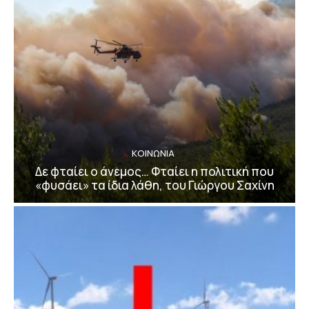
ΚΟΙΝΩΝΙΑ
Δε φταίει ο άνεμος… Φταίει η πολιτική που
«φυσάει» τα ίδια λάθη, του Γιώργου Σαχίνη