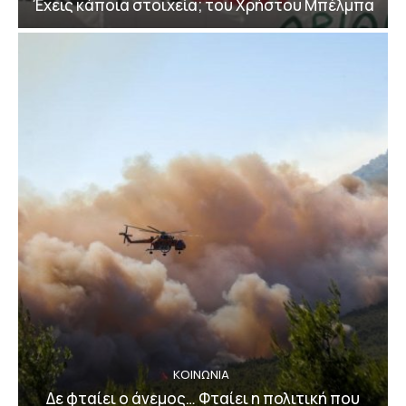
Έχεις κάποια στοιχεία; του Χρήστου Μπέλμπα
ΚΟΙΝΩΝΙΑ
Δε φταίει ο άνεμος… Φταίει η πολιτική που