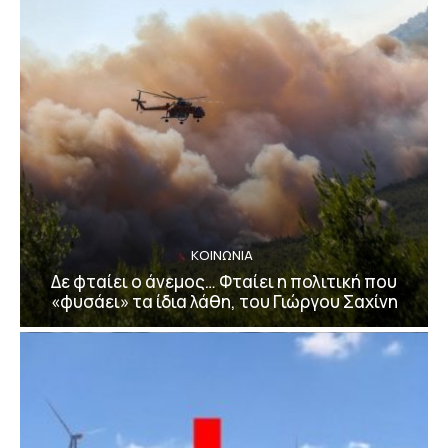
ΚΟΙΝΩΝΙΑ
Δε φταίει ο άνεμος… Φταίει η πολιτική που
«φυσάει» τα ίδια λάθη, του Γιώργου Σαχίνη