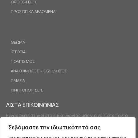
ΟΡΟΙ ΧΡΗΣΗΣ
ΠΡΟΣΩΠΙΚΑ ΔΕΔΟΜΕΝΑ
ΘΕΩΡΙΑ
ΙΣΤΟΡΙΑ
ΠΟΛΙΤΙΣΜΟΣ
ΑΝΑΚΟΙΝΩΣΕΙΣ – ΕΚΔΗΛΩΣΕΙΣ
ΠΑΙΔΕΙΑ
ΚΙΝΗΤΟΠΟΙΗΣΕΙΣ
ΛΙΣΤΑ ΕΠΙΚΟΙΝΩΝΙΑΣ
Εγγραφείτε στην λίστα επικοινωνίας μας για να είστε πάντα
ενημερωμένοι.
Σεβόμαστε την ιδιωτικότητά σας